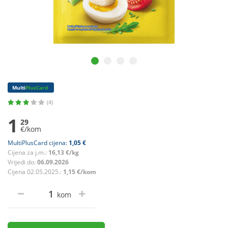
Multi
PlusCard
(4)
1
29
€/kom
MultiPlusCard cijena:
1,05 €
Cijena za j.m.:
16,13 €/kg
Vrijedi do:
06.09.2026
Cijena 02.05.2025.:
1,15 €/kom
kom