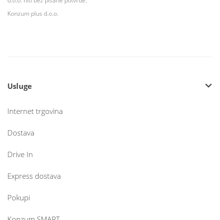
d.o.o. niti bez pisane potvrde.
Konzum plus d.o.o.
Usluge
Internet trgovina
Dostava
Drive In
Express dostava
Pokupi
Konzum SMART