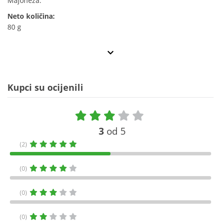
Majoneza.
Neto količina:
80 g
Kupci su ocijenili
3
od 5
(2)
(0)
(0)
(0)