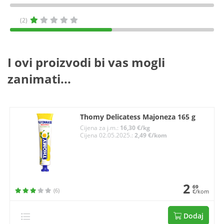
(2)
I ovi proizvodi bi vas mogli
zanimati...
Thomy Delicatess Majoneza 165 g
Cijena za j.m.:
16,30 €/kg
Cijena 02.05.2025.:
2,49 €/kom
2
69
(6)
€/kom
Dodaj