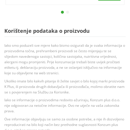
Korištenje podataka o proizvodu
Iako smo poduzeli sve mjere kako bismo osigurali da je svaka informacija o
proizvodima točna, prehrambeni proizvodi se često mijenjaju te se
slijedom navedenoga sastojci, količina sastojaka, nutritivna vrijednost,
alergeni mogu promjeniti. Prije konzumacije trebali biste uvijek pročitati
etiketu tj. deklaraciju proizvoda, a ne se oslanjati isključivo na informacije
koje su objavljene na web stranici.
Ukoliko imate bilo kakvih pitanja ili želite savjet o bilo kojoj marki proizvoda
K Plus, ili proizvoda drugih dobavljača ili proizvođača, molimo obratite nam
se s povjerenjem na Službu za Korisnike.
Iako se informacije o proizvodima redovito ažuriraju, Konzum plus d.o.o.
nije odgovoran za netočne informacije. Ovo ne utječe na vaša zakonska
prava.
Ove informacije objavljuju se samo za osobne potrebe, a nije ih dozvoljeno
reproducirati na bilo koji način bez prethodne suglasnosti Konzum plus