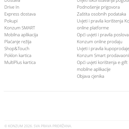
Drive In
Podnošenje prigovora
Express dostava
Zaštita osobnih podataka
Pokupi
Uvjeti i pravila korištenja
Konzum SMART
online platforme
Mobilna aplikacija
Opći uvjeti i pravila poslov
Plaćanje režija
Konzum online prodaju
Shop&Touch
Uvjeti i pravila kupoprodaj
Poklon kartica
Konzum Smart prodavaoni
MultiPlus kartica
Opći uvjeti korištenja e-gift
mobilne aplikacije
Objava cjenika
© KONZUM
2026. SVA PRAVA PRIDRŽANA.