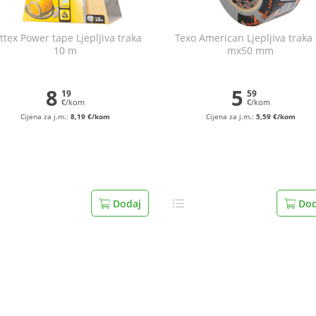
ttex Power tape Ljepljiva traka
Texo American Ljepljiva traka
10 m
mx50 mm
8
5
19
59
€/kom
€/kom
Cijena za j.m.:
8,19 €/kom
Cijena za j.m.:
5,59 €/kom
Dodaj
Dod