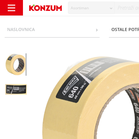
Asortiman
Texo Zaštitna krep traka 48mm x 50m - Kon
NASLOVNICA
OSTALE POT