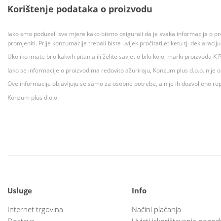
Korištenje podataka o proizvodu
Iako smo poduzeli sve mjere kako bismo osigurali da je svaka informacija o pr
promjeniti. Prije konzumacije trebali biste uvijek pročitati etiketu tj. deklaraci
Ukoliko imate bilo kakvih pitanja ili želite savjet o bilo kojoj marki proizvoda
Iako se informacije o proizvodima redovito ažuriraju, Konzum plus d.o.o. nije
Ove informacije objavljuju se samo za osobne potrebe, a nije ih dozvoljeno rep
Konzum plus d.o.o.
Usluge
Info
Internet trgovina
Načini plaćanja
Dostava
Uvjeti iskorištavanja pogod