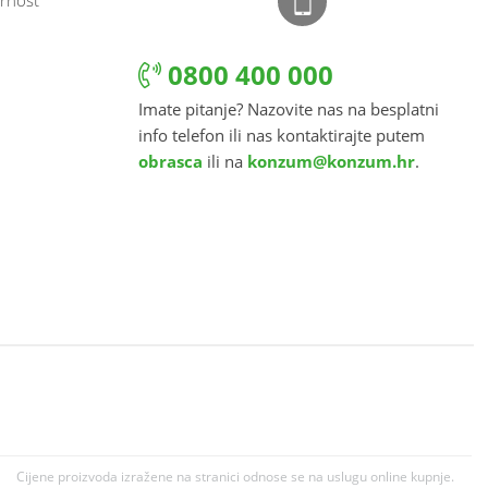
0800 400 000
Imate pitanje? Nazovite nas na besplatni
info telefon ili nas kontaktirajte putem
obrasca
ili na
konzum@konzum.hr
.
Cijene proizvoda izražene na stranici odnose se na uslugu online kupnje.