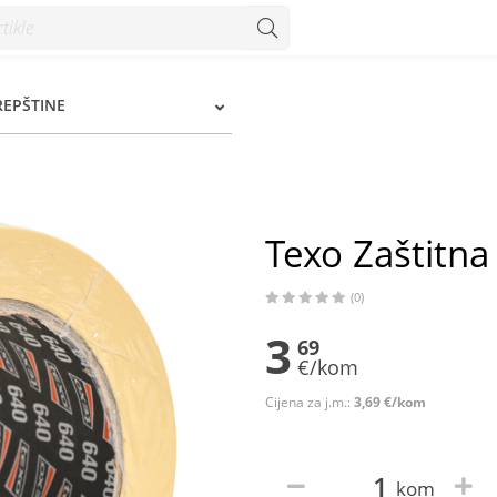
zum
REPŠTINE
Texo Zaštitn
(0)
3
69
€/kom
Cijena za j.m.:
3,69 €/kom
kom