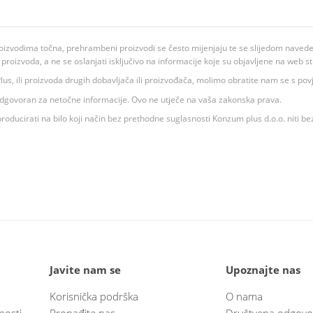
oizvodima točna, prehrambeni proizvodi se često mijenjaju te se slijedom navedeno
ju proizvoda, a ne se oslanjati isključivo na informacije koje su objavljene na web st
 K Plus, ili proizvoda drugih dobavljača ili proizvođača, molimo obratite nam se s p
 odgovoran za netočne informacije. Ovo ne utječe na vaša zakonska prava.
roducirati na bilo koji način bez prethodne suglasnosti Konzum plus d.o.o. niti be
Javite nam se
Upoznajte nas
Korisnička podrška
O nama
nosti
Pronađite nas
Društvena odgovo