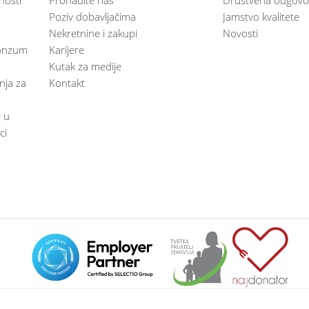
Poziv dobavljačima
Jamstvo kvalitete
Nekretnine i zakupi
Novosti
 Konzum
Karijere
Kutak za medije
anja za
Kontakt
e u
ci