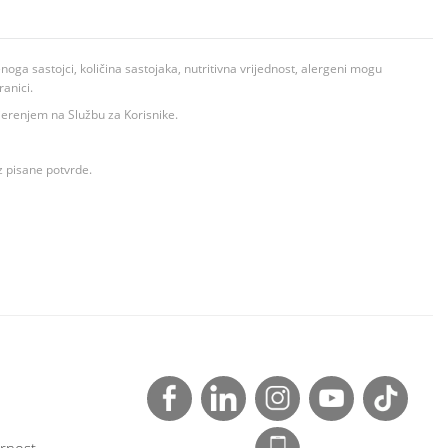
ga sastojci, količina sastojaka, nutritivna vrijednost, alergeni mogu
ranici.
ovjerenjem na Službu za Korisnike.
z pisane potvrde.
rnost