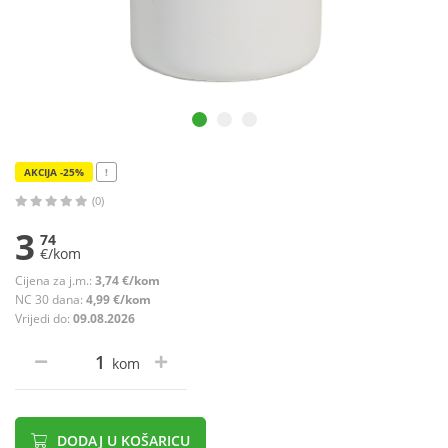
AKCIJA -25%
!
(0)
3
74
€/kom
Cijena za j.m.:
3,74 €/kom
NC 30 dana:
4,99 €/kom
Vrijedi do:
09.08.2026
kom
DODAJ U KOŠARICU