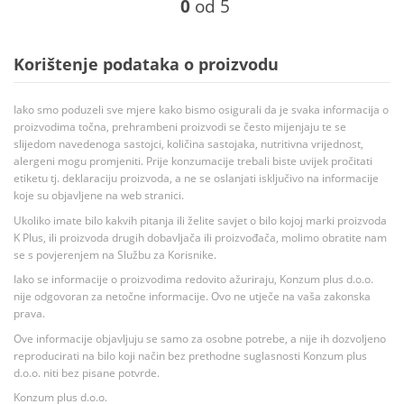
0
od 5
Korištenje podataka o proizvodu
Iako smo poduzeli sve mjere kako bismo osigurali da je svaka informacija o
proizvodima točna, prehrambeni proizvodi se često mijenjaju te se
slijedom navedenoga sastojci, količina sastojaka, nutritivna vrijednost,
alergeni mogu promjeniti. Prije konzumacije trebali biste uvijek pročitati
etiketu tj. deklaraciju proizvoda, a ne se oslanjati isključivo na informacije
koje su objavljene na web stranici.
Ukoliko imate bilo kakvih pitanja ili želite savjet o bilo kojoj marki proizvoda
K Plus, ili proizvoda drugih dobavljača ili proizvođača, molimo obratite nam
se s povjerenjem na Službu za Korisnike.
Iako se informacije o proizvodima redovito ažuriraju, Konzum plus d.o.o.
nije odgovoran za netočne informacije. Ovo ne utječe na vaša zakonska
prava.
Ove informacije objavljuju se samo za osobne potrebe, a nije ih dozvoljeno
reproducirati na bilo koji način bez prethodne suglasnosti Konzum plus
d.o.o. niti bez pisane potvrde.
Konzum plus d.o.o.