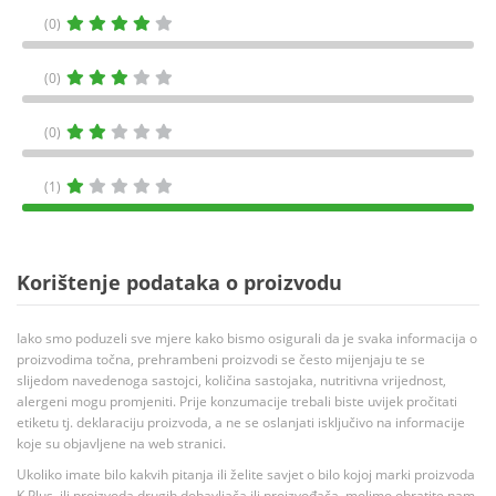
(0)
(0)
(0)
(1)
Korištenje podataka o proizvodu
Iako smo poduzeli sve mjere kako bismo osigurali da je svaka informacija o
proizvodima točna, prehrambeni proizvodi se često mijenjaju te se
slijedom navedenoga sastojci, količina sastojaka, nutritivna vrijednost,
alergeni mogu promjeniti. Prije konzumacije trebali biste uvijek pročitati
etiketu tj. deklaraciju proizvoda, a ne se oslanjati isključivo na informacije
koje su objavljene na web stranici.
Ukoliko imate bilo kakvih pitanja ili želite savjet o bilo kojoj marki proizvoda
K Plus, ili proizvoda drugih dobavljača ili proizvođača, molimo obratite nam