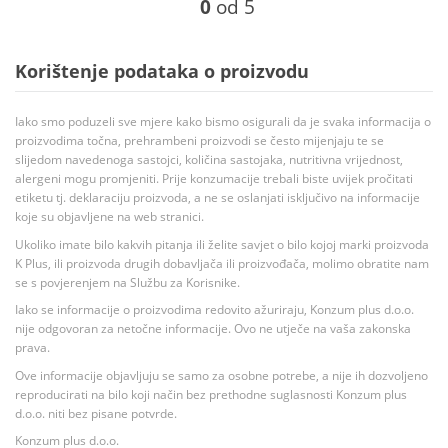
0
od 5
Korištenje podataka o proizvodu
Iako smo poduzeli sve mjere kako bismo osigurali da je svaka informacija o
proizvodima točna, prehrambeni proizvodi se često mijenjaju te se
slijedom navedenoga sastojci, količina sastojaka, nutritivna vrijednost,
alergeni mogu promjeniti. Prije konzumacije trebali biste uvijek pročitati
etiketu tj. deklaraciju proizvoda, a ne se oslanjati isključivo na informacije
koje su objavljene na web stranici.
Ukoliko imate bilo kakvih pitanja ili želite savjet o bilo kojoj marki proizvoda
K Plus, ili proizvoda drugih dobavljača ili proizvođača, molimo obratite nam
se s povjerenjem na Službu za Korisnike.
Iako se informacije o proizvodima redovito ažuriraju, Konzum plus d.o.o.
nije odgovoran za netočne informacije. Ovo ne utječe na vaša zakonska
prava.
Ove informacije objavljuju se samo za osobne potrebe, a nije ih dozvoljeno
reproducirati na bilo koji način bez prethodne suglasnosti Konzum plus
d.o.o. niti bez pisane potvrde.
Konzum plus d.o.o.