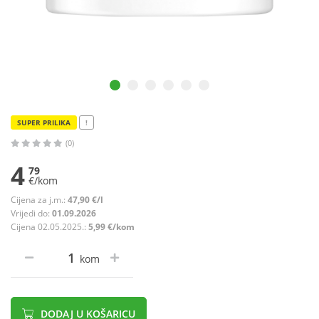
SUPER PRILIKA
!
(0)
4
79
€/kom
Cijena za j.m.:
47,90 €/l
Vrijedi do:
01.09.2026
Cijena 02.05.2025.:
5,99 €/kom
kom
DODAJ U KOŠARICU