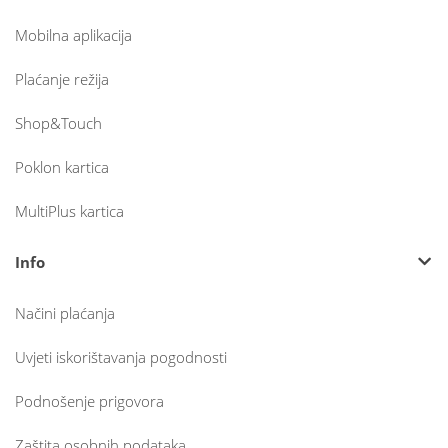
Mobilna aplikacija
Plaćanje režija
Shop&Touch
Poklon kartica
MultiPlus kartica
Info
Načini plaćanja
Uvjeti iskorištavanja pogodnosti
Podnošenje prigovora
Zaštita osobnih podataka