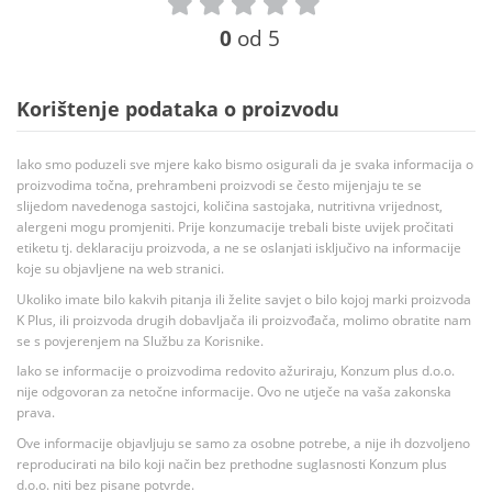
0
od 5
Korištenje podataka o proizvodu
Iako smo poduzeli sve mjere kako bismo osigurali da je svaka informacija o
proizvodima točna, prehrambeni proizvodi se često mijenjaju te se
slijedom navedenoga sastojci, količina sastojaka, nutritivna vrijednost,
alergeni mogu promjeniti. Prije konzumacije trebali biste uvijek pročitati
etiketu tj. deklaraciju proizvoda, a ne se oslanjati isključivo na informacije
koje su objavljene na web stranici.
Ukoliko imate bilo kakvih pitanja ili želite savjet o bilo kojoj marki proizvoda
K Plus, ili proizvoda drugih dobavljača ili proizvođača, molimo obratite nam
se s povjerenjem na Službu za Korisnike.
Iako se informacije o proizvodima redovito ažuriraju, Konzum plus d.o.o.
nije odgovoran za netočne informacije. Ovo ne utječe na vaša zakonska
prava.
Ove informacije objavljuju se samo za osobne potrebe, a nije ih dozvoljeno
reproducirati na bilo koji način bez prethodne suglasnosti Konzum plus
d.o.o. niti bez pisane potvrde.