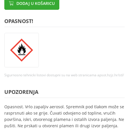
DODAJ U KOŠARICU
OPASNOST!
Sigurnosno tehnicki listovi dostupni su na web stranicama apsot.hzjz.hr/stl/
UPOZORENJA
Opasnost. Vrlo zapaljiv aerosol. Spremnik pod tlakom može se
rasprsnuti ako se grije. Čuvati odvojeno od topline, vrućih
površina, iskri, otvorenog plamena i ostalih izvora paljenja. Ne
pušiti. Ne prskati u otvoreni plamen ili drugi izvor paljenja.