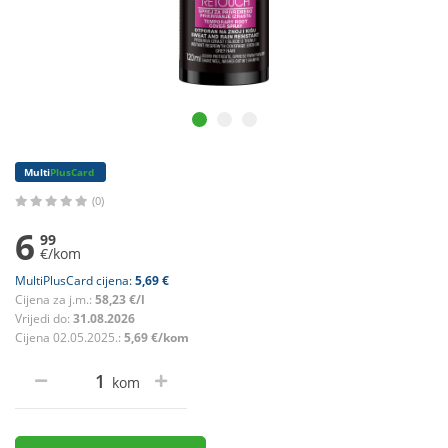
Multi
PlusCard
(0)
6
99
€/kom
MultiPlusCard cijena:
5,69 €
Cijena za j.m.:
58,23 €/l
Vrijedi do:
31.08.2026
Cijena 02.05.2025.:
5,69 €/kom
kom