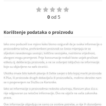
0
od 5
Korištenje podataka o proizvodu
Iako smo poduzeli sve mjere kako bismo osigurali da je svaka informacija o
proizvodima točna, prehrambeni proizvodi se često mijenjaju te se
slijedom navedenoga sastojci, količina sastojaka, nutritivna vrijednost,
alergeni mogu promjeniti. Prije konzumacije trebali biste uvijek pročitati
etiketu tj. deklaraciju proizvoda, a ne se oslanjati isključivo na informacije
koje su objavljene na web stranici.
Ukoliko imate bilo kakvih pitanja ili želite savjet o bilo kojoj marki proizvoda
K Plus, ili proizvoda drugih dobavljača ili proizvođača, molimo obratite nam
se s povjerenjem na Službu za Korisnike.
Iako se informacije o proizvodima redovito ažuriraju, Konzum plus d.o.o.
nije odgovoran za netočne informacije. Ovo ne utječe na vaša zakonska
prava.
Ove informacije objavljuju se samo za osobne potrebe, a nije ih dozvoljeno