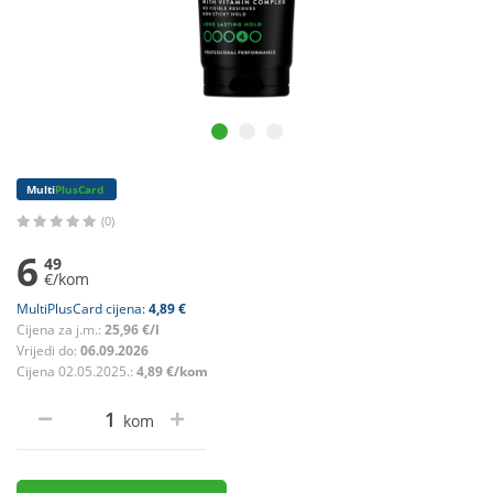
Multi
PlusCard
(0)
6
49
€/kom
MultiPlusCard cijena:
4,89 €
Cijena za j.m.:
25,96 €/l
Vrijedi do:
06.09.2026
Cijena 02.05.2025.:
4,89 €/kom
kom