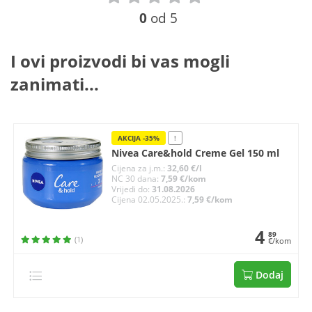
0
od 5
I ovi proizvodi bi vas mogli
zanimati...
AKCIJA -35%
!
Nivea Care&hold Creme Gel 150 ml
Cijena za j.m.:
32,60 €/l
NC 30 dana:
7,59 €/kom
Vrijedi do:
31.08.2026
Cijena 02.05.2025.:
7,59 €/kom
4
89
(1)
€/kom
Dodaj