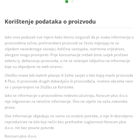
Korištenje podataka o proizvodu
Iako smo poduzeli sve mjere kako bismo osigurali da je svaka informacija o
proizvodima točna, prehrambeni proizvodi se često mijenjaju te se
slijedom navedenoga sastojci, količina sastojaka, nutritivna vrijednost,
alergeni mogu promjeniti. Prije konzumacije trebali biste uvijek pročitati
etiketu tj. deklaraciju proizvoda, a ne se oslanjati isključivo na informacije
koje su objavljene na web stranici.
Ukoliko imate bilo kakvih pitanja ili želite savjet o bilo kojoj marki proizvoda
K Plus, ili proizvoda drugih dobavljača ili proizvođača, molimo obratite nam
se s povjerenjem na Službu za Korisnike.
Iako se informacije o proizvodima redovito ažuriraju, Konzum plus d.o.o.
nije odgovoran za netočne informacije. Ovo ne utječe na vaša zakonska
prava.
Ove informacije objavljuju se samo za osobne potrebe, a nije ih dozvoljeno
reproducirati na bilo koji način bez prethodne suglasnosti Konzum plus
d.o.o. niti bez pisane potvrde.
Konzum plus d.o.o.