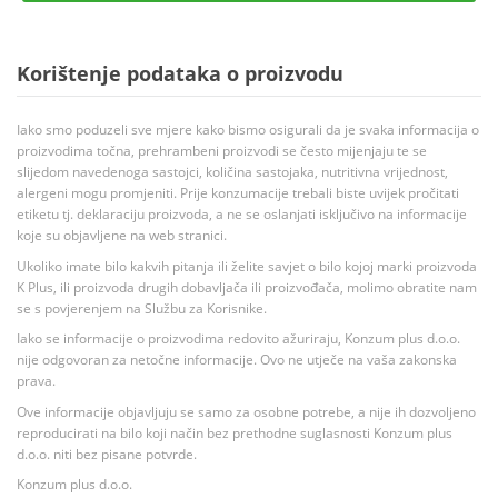
Korištenje podataka o proizvodu
Iako smo poduzeli sve mjere kako bismo osigurali da je svaka informacija o
proizvodima točna, prehrambeni proizvodi se često mijenjaju te se
slijedom navedenoga sastojci, količina sastojaka, nutritivna vrijednost,
alergeni mogu promjeniti. Prije konzumacije trebali biste uvijek pročitati
etiketu tj. deklaraciju proizvoda, a ne se oslanjati isključivo na informacije
koje su objavljene na web stranici.
Ukoliko imate bilo kakvih pitanja ili želite savjet o bilo kojoj marki proizvoda
K Plus, ili proizvoda drugih dobavljača ili proizvođača, molimo obratite nam
se s povjerenjem na Službu za Korisnike.
Iako se informacije o proizvodima redovito ažuriraju, Konzum plus d.o.o.
nije odgovoran za netočne informacije. Ovo ne utječe na vaša zakonska
prava.
Ove informacije objavljuju se samo za osobne potrebe, a nije ih dozvoljeno
reproducirati na bilo koji način bez prethodne suglasnosti Konzum plus
d.o.o. niti bez pisane potvrde.
Konzum plus d.o.o.