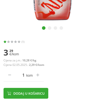
(1)
3
29
€/kom
Cijena za j.m.:
10,28 €/kg
Cijena 02.05.2025.:
2,29 €/kom
kom
DODAJ U KOŠARICU