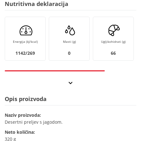
Nutritivna deklaracija
Energija (kJ/kcal)
Masti (g)
Ugljikohidrati (g)
1142/269
0
66
Opis proizvoda
Naziv proizvoda:
Desertni preljev s jagodom.
Neto količina:
320 g