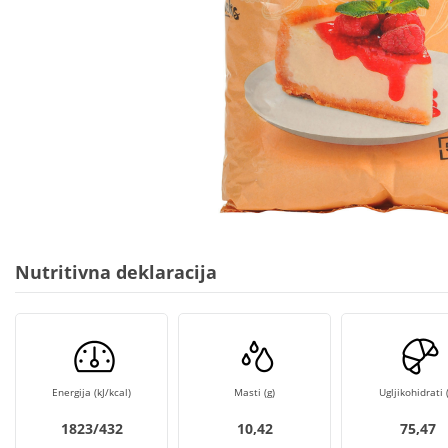
Nutritivna deklaracija
Energija (kJ/kcal)
Masti (g)
Ugljikohidrati (
1823/432
10,42
75,47