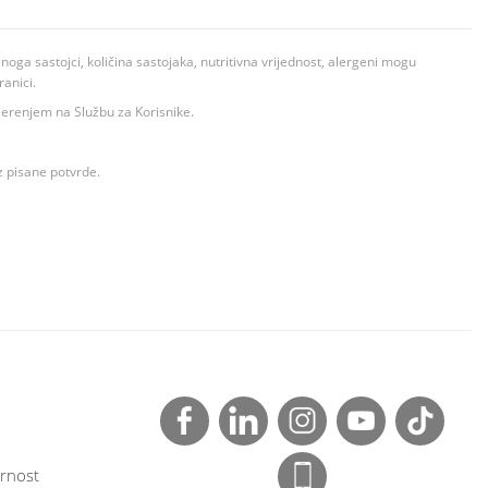
ga sastojci, količina sastojaka, nutritivna vrijednost, alergeni mogu
ranici.
ovjerenjem na Službu za Korisnike.
z pisane potvrde.
rnost