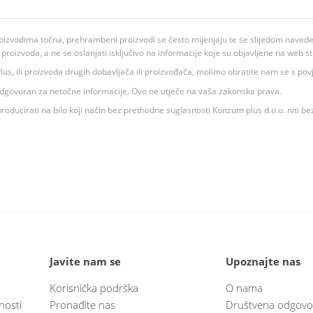
oizvodima točna, prehrambeni proizvodi se često mijenjaju te se slijedom navedeno
ju proizvoda, a ne se oslanjati isključivo na informacije koje su objavljene na web st
 K Plus, ili proizvoda drugih dobavljača ili proizvođača, molimo obratite nam se s p
 odgovoran za netočne informacije. Ovo ne utječe na vaša zakonska prava.
roducirati na bilo koji način bez prethodne suglasnosti Konzum plus d.o.o. niti be
Javite nam se
Upoznajte nas
Korisnička podrška
O nama
nosti
Pronađite nas
Društvena odgovo