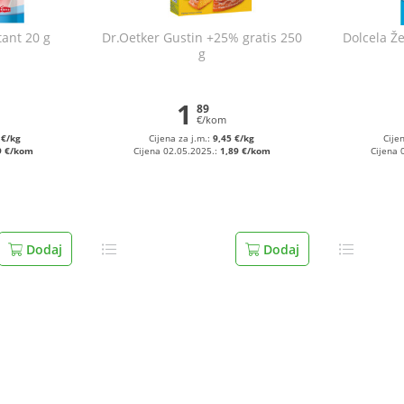
tant 20 g
Dr.Oetker Gustin +25% gratis 250
Dolcela Že
g
1
89
€/kom
 €/kg
Cijena za j.m.:
9,45 €/kg
Cije
9 €/kom
Cijena 02.05.2025.:
1,89 €/kom
Cijena 
Dodaj
Dodaj