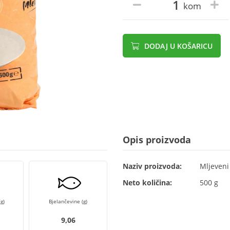
kom
DODAJ U KOŠARICU
Opis proizvoda
Naziv proizvoda:
Mljeveni 
Neto količina:
500 g
g)
Bjelančevine (g)
9,06