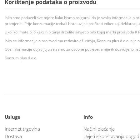
Korištenje podataka o proizvodu
Iako smo poduzeli sve mjere kako bismo osigurali da je svaka informacija o pr
promjeniti. Prije konzumacije trebali biste uvijek pročitati etiketu tj. deklaraci
Ukoliko imate bilo kakvih pitanja ili želite savjet o bilo kojoj marki proizvoda
Iako se informacije o proizvodima redovito ažuriraju, Konzum plus d.o.o. nije
Ove informacije objavljuju se samo za osobne potrebe, a nije ih dozvoljeno rep
Konzum plus d.o.o.
Usluge
Info
Internet trgovina
Načini plaćanja
Dostava
Uvjeti iskorištavanja pogod