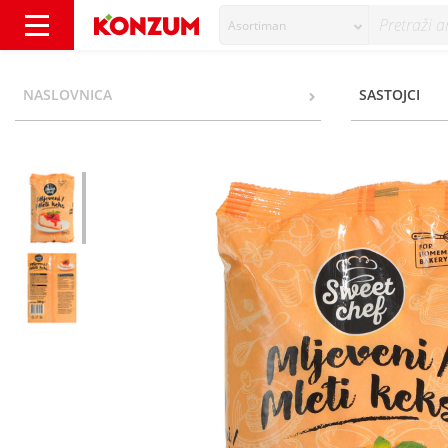
Asortiman
Sweet Chef Mljeveni keksi 500 g - Konzum
NASLOVNICA
SASTOJCI