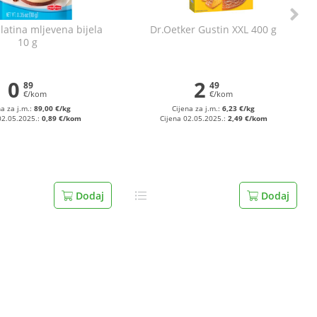
latina mljevena bijela
Dr.Oetker Gustin XXL 400 g
10 g
0
2
89
49
€/kom
€/kom
na za j.m.:
89,00 €/kg
Cijena za j.m.:
6,23 €/kg
02.05.2025.:
0,89 €/kom
Cijena 02.05.2025.:
2,49 €/kom
Dodaj
Dodaj