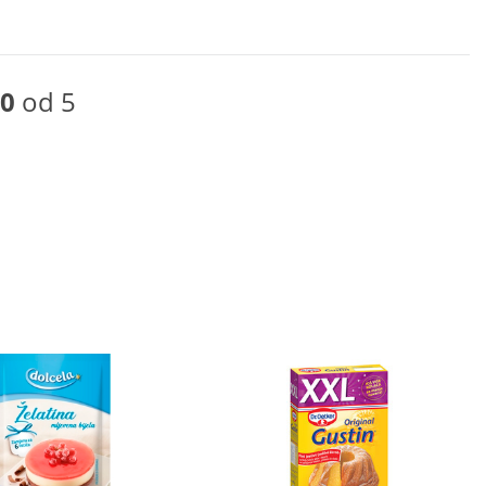
0
od 5