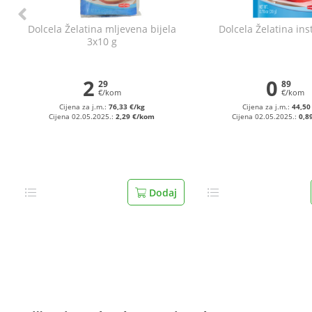
Dolcela Želatina mljevena bijela
Dolcela Želatina ins
3x10 g
2
0
29
89
€/kom
€/kom
Cijena za j.m.:
76,33 €/kg
Cijena za j.m.:
44,50
Cijena 02.05.2025.:
2,29 €/kom
Cijena 02.05.2025.:
0,8
Dodaj