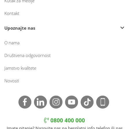
Kutak za medije
Kontakt
Upoznajte nas
O nama
Društvena odgovornost
Jamstvo kvalitete
Novosti
0800 400 000
Imate pitanje? Nazovite nas na besplatni info telefon ili nas