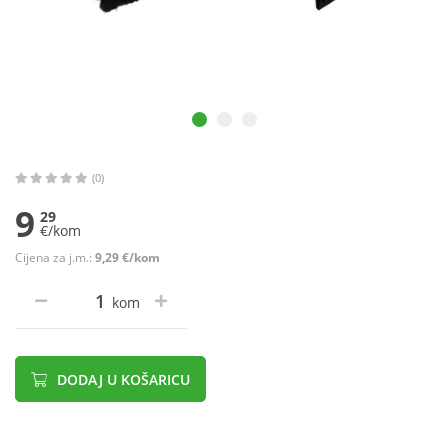
(0)
9
29
€/kom
Cijena za j.m.:
9,29 €/kom
kom
DODAJ U KOŠARICU