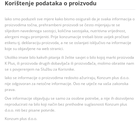
Korištenje podataka o proizvodu
Iako smo poduzeli sve mjere kako bismo osigurali da je svaka informacija o
proizvodima točna, prehrambeni proizvodi se često mijenjaju te se
slijedom navedenoga sastojci, količina sastojaka, nutritivna vrijednost,
alergeni mogu promjeniti. Prije konzumacije trebali biste uvijek pročitati
etiketu tj. deklaraciju proizvoda, a ne se oslanjati isključivo na informacije
koje su objavljene na web stranici.
Ukoliko imate bilo kakvih pitanja ili želite savjet o bilo kojoj marki proizvoda
K Plus, ili proizvoda drugih dobavljača ili proizvođača, molimo obratite nam
se s povjerenjem na Službu za Korisnike.
Iako se informacije o proizvodima redovito ažuriraju, Konzum plus d.o.o.
nije odgovoran za netočne informacije. Ovo ne utječe na vaša zakonska
prava.
Ove informacije objavljuju se samo za osobne potrebe, a nije ih dozvoljeno
reproducirati na bilo koji način bez prethodne suglasnosti Konzum plus
d.o.o. niti bez pisane potvrde.
Konzum plus d.o.o.