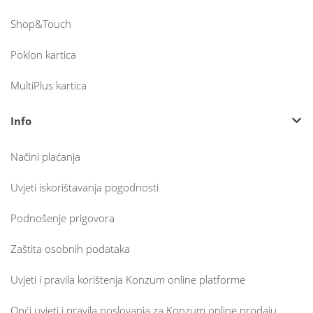
Shop&Touch
Poklon kartica
MultiPlus kartica
Info
Načini plaćanja
Uvjeti iskorištavanja pogodnosti
Podnošenje prigovora
Zaštita osobnih podataka
Uvjeti i pravila korištenja Konzum online platforme
Opći uvjeti i pravila poslovanja za Konzum online prodaju