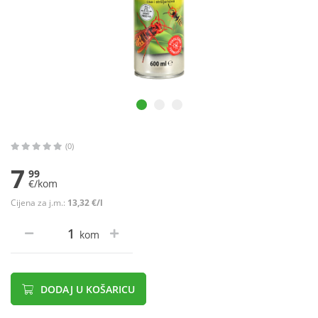
(0)
7
99
€/kom
Cijena za j.m.:
13,32 €/l
kom
DODAJ U KOŠARICU