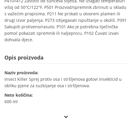
P410+412 Zaštititi od sunčeva svjetla. Ne izlagati temperaturi
višoj od 50°C/122°F. P501 Proizvod/spremnik zbrinuti u skladu
s važećim propisima. P211 Ne prskati u otvoreni plamen ili
drugi izvor paljenja. P273 Izbjegavati ispuštanje u okoliš. P391
Sakupiti proliveno/rasuto. P101 Ako je potrebna liječnička
pomoć pokazati spremnik ili naljepnicu. P102 Čuvati izvan
dohvata djece.
Opis proizvoda
Naziv proizvoda:
Insect Killer Sprej protiv osa i stršljenova gotovi insekticid u
obliku pjene za suzbijanje osa i stršljenova.
Neto količina:
600 ml