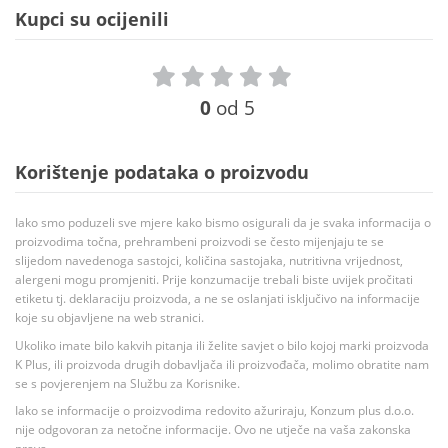
Kupci su ocijenili
0
od 5
Korištenje podataka o proizvodu
Iako smo poduzeli sve mjere kako bismo osigurali da je svaka informacija o
proizvodima točna, prehrambeni proizvodi se često mijenjaju te se
slijedom navedenoga sastojci, količina sastojaka, nutritivna vrijednost,
alergeni mogu promjeniti. Prije konzumacije trebali biste uvijek pročitati
etiketu tj. deklaraciju proizvoda, a ne se oslanjati isključivo na informacije
koje su objavljene na web stranici.
Ukoliko imate bilo kakvih pitanja ili želite savjet o bilo kojoj marki proizvoda
K Plus, ili proizvoda drugih dobavljača ili proizvođača, molimo obratite nam
se s povjerenjem na Službu za Korisnike.
Iako se informacije o proizvodima redovito ažuriraju, Konzum plus d.o.o.
nije odgovoran za netočne informacije. Ovo ne utječe na vaša zakonska