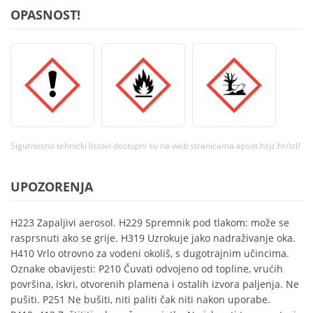
OPASNOST!
Sigurnosno tehnicki listovi dostupni su na web stranicama apsot.hzjz.hr/stl/
UPOZORENJA
H223 Zapaljivi aerosol. H229 Spremnik pod tlakom: može se
rasprsnuti ako se grije. H319 Uzrokuje jako nadraživanje oka.
H410 Vrlo otrovno za vodeni okoliš, s dugotrajnim učincima.
Oznake obavijesti: P210 Čuvati odvojeno od topline, vrućih
površina, iskri, otvorenih plamena i ostalih izvora paljenja. Ne
pušiti. P251 Ne bušiti, niti paliti čak niti nakon uporabe.