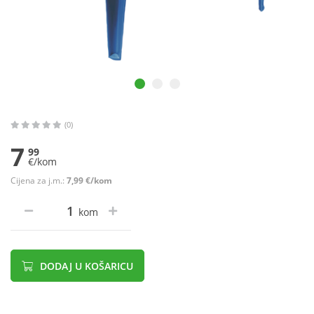
(0)
7
99
€/kom
Cijena za j.m.:
7,99 €/kom
kom
DODAJ U KOŠARICU