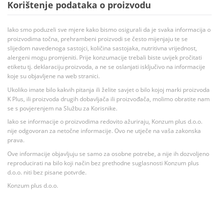
Korištenje podataka o proizvodu
Iako smo poduzeli sve mjere kako bismo osigurali da je svaka informacija o
proizvodima točna, prehrambeni proizvodi se često mijenjaju te se
slijedom navedenoga sastojci, količina sastojaka, nutritivna vrijednost,
alergeni mogu promjeniti. Prije konzumacije trebali biste uvijek pročitati
etiketu tj. deklaraciju proizvoda, a ne se oslanjati isključivo na informacije
koje su objavljene na web stranici.
Ukoliko imate bilo kakvih pitanja ili želite savjet o bilo kojoj marki proizvoda
K Plus, ili proizvoda drugih dobavljača ili proizvođača, molimo obratite nam
se s povjerenjem na Službu za Korisnike.
Iako se informacije o proizvodima redovito ažuriraju, Konzum plus d.o.o.
nije odgovoran za netočne informacije. Ovo ne utječe na vaša zakonska
prava.
Ove informacije objavljuju se samo za osobne potrebe, a nije ih dozvoljeno
reproducirati na bilo koji način bez prethodne suglasnosti Konzum plus
d.o.o. niti bez pisane potvrde.
Konzum plus d.o.o.