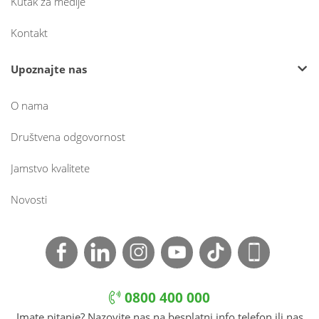
Kutak za medije
Kontakt
Upoznajte nas
O nama
Društvena odgovornost
Jamstvo kvalitete
Novosti
0800 400 000
Imate pitanje? Nazovite nas na besplatni info telefon ili nas