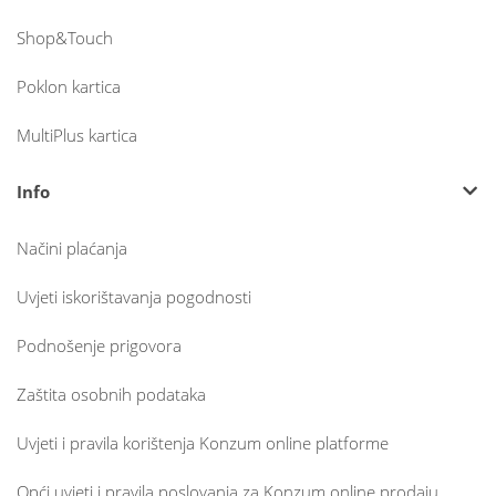
Shop&Touch
Poklon kartica
MultiPlus kartica
Info
Načini plaćanja
Uvjeti iskorištavanja pogodnosti
Podnošenje prigovora
Zaštita osobnih podataka
Uvjeti i pravila korištenja Konzum online platforme
Opći uvjeti i pravila poslovanja za Konzum online prodaju