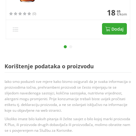
18
05
(0)
€/kom
Dodaj
Korištenje podataka o proizvodu
Iako smo poduzeli sve mjere kako bismo osigurali da je svaka informacija o
proizvodima točna, prehrambeni proizvodi se često mijenjaju te se
slijedom navedenoga sastojci, količina sastojaka, nutritivna vrijednost,
alergeni mogu promjeniti. Prije konzumacije trebali biste uvijek pročitati
etiketu tj. deklaraciju proizvoda, a ne se oslanjati isključivo na informacije
koje su objavljene na web stranici.
Ukoliko imate bilo kakvih pitanja ili želite savjet o bilo kojoj marki proizvoda
K Plus, ili proizvoda drugih dobavljača ili proizvođača, molimo obratite nam
se s povjerenjem na Službu za Korisnike.