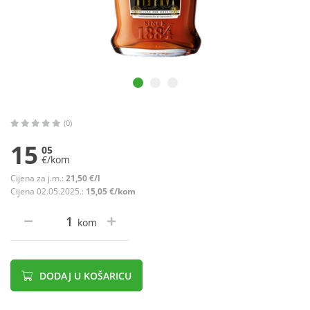
(0)
15
05
€/kom
Cijena za j.m.:
21,50 €/l
Cijena 02.05.2025.:
15,05 €/kom
kom
DODAJ U KOŠARICU