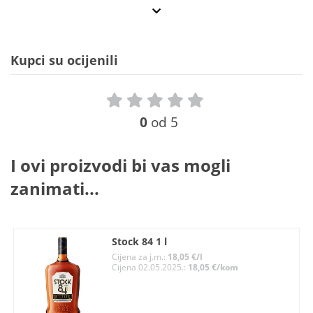
Kupci su ocijenili
0
od 5
I ovi proizvodi bi vas mogli
zanimati...
Stock 84 1 l
Cijena za j.m.:
18,05 €/l
Cijena 02.05.2025.:
18,05 €/kom