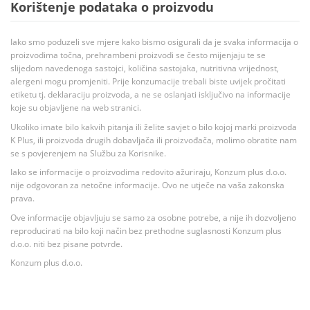
Korištenje podataka o proizvodu
Iako smo poduzeli sve mjere kako bismo osigurali da je svaka informacija o
proizvodima točna, prehrambeni proizvodi se često mijenjaju te se
slijedom navedenoga sastojci, količina sastojaka, nutritivna vrijednost,
alergeni mogu promjeniti. Prije konzumacije trebali biste uvijek pročitati
etiketu tj. deklaraciju proizvoda, a ne se oslanjati isključivo na informacije
koje su objavljene na web stranici.
Ukoliko imate bilo kakvih pitanja ili želite savjet o bilo kojoj marki proizvoda
K Plus, ili proizvoda drugih dobavljača ili proizvođača, molimo obratite nam
se s povjerenjem na Službu za Korisnike.
Iako se informacije o proizvodima redovito ažuriraju, Konzum plus d.o.o.
nije odgovoran za netočne informacije. Ovo ne utječe na vaša zakonska
prava.
Ove informacije objavljuju se samo za osobne potrebe, a nije ih dozvoljeno
reproducirati na bilo koji način bez prethodne suglasnosti Konzum plus
d.o.o. niti bez pisane potvrde.
Konzum plus d.o.o.