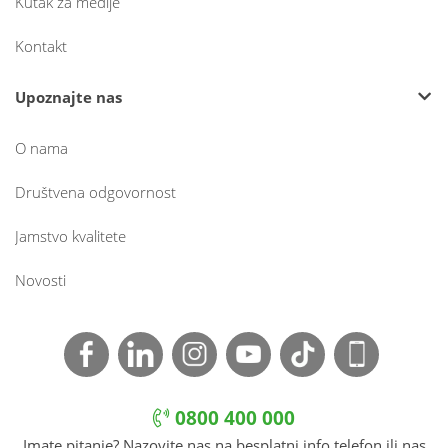
Kutak za medije
Kontakt
Upoznajte nas
O nama
Društvena odgovornost
Jamstvo kvalitete
Novosti
0800 400 000
Imate pitanje? Nazovite nas na besplatni info telefon ili nas