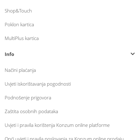
Shop&Touch
Poklon kartica
MultiPlus kartica
Info
Načini plaćanja
Uvjeti iskorištavanja pogodnosti
Podnošenje prigovora
Zaštita osobnih podataka
Uvjeti i pravila korištenja Konzum online platforme
Opći uvjeti i pravila poslovanja za Konzum online prodaju