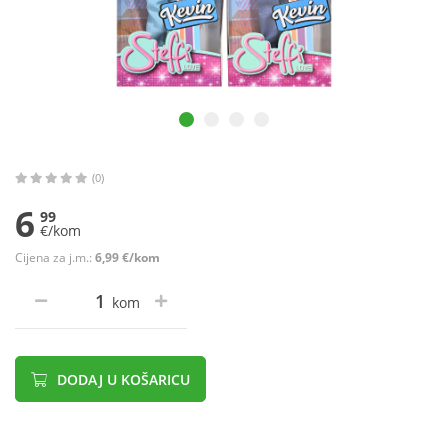
(0)
6
99
€/kom
Cijena za j.m.:
6,99 €/kom
kom
DODAJ U KOŠARICU