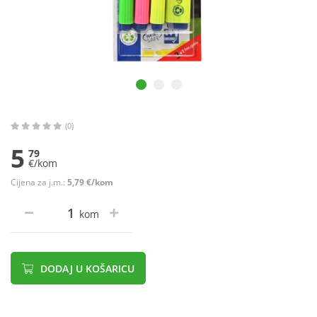
(0)
5
79
€/kom
Cijena za j.m.:
5,79 €/kom
kom
DODAJ U KOŠARICU