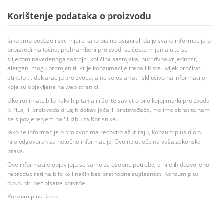
Korištenje podataka o proizvodu
Iako smo poduzeli sve mjere kako bismo osigurali da je svaka informacija o
proizvodima točna, prehrambeni proizvodi se često mijenjaju te se
slijedom navedenoga sastojci, količina sastojaka, nutritivna vrijednost,
alergeni mogu promjeniti. Prije konzumacije trebali biste uvijek pročitati
etiketu tj. deklaraciju proizvoda, a ne se oslanjati isključivo na informacije
koje su objavljene na web stranici.
Ukoliko imate bilo kakvih pitanja ili želite savjet o bilo kojoj marki proizvoda
K Plus, ili proizvoda drugih dobavljača ili proizvođača, molimo obratite nam
se s povjerenjem na Službu za Korisnike.
Iako se informacije o proizvodima redovito ažuriraju, Konzum plus d.o.o.
nije odgovoran za netočne informacije. Ovo ne utječe na vaša zakonska
prava.
Ove informacije objavljuju se samo za osobne potrebe, a nije ih dozvoljeno
reproducirati na bilo koji način bez prethodne suglasnosti Konzum plus
d.o.o. niti bez pisane potvrde.
Konzum plus d.o.o.