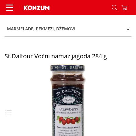
St.Dalfour Voćni namaz jagoda 284 g - Konzum
MARMELADE, PEKMEZI, DŽEMOVI
St.Dalfour Voćni namaz jagoda 284 g