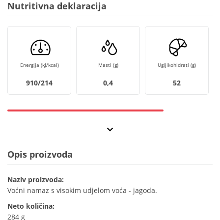
Nutritivna deklaracija
Energija (kJ/kcal)
Masti (g)
Ugljikohidrati (g)
910/214
0,4
52
Opis proizvoda
Naziv proizvoda:
Voćni namaz s visokim udjelom voća - jagoda.
Neto količina:
284 g