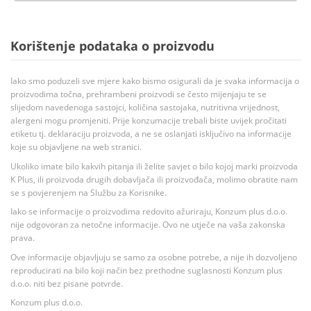
Korištenje podataka o proizvodu
Iako smo poduzeli sve mjere kako bismo osigurali da je svaka informacija o
proizvodima točna, prehrambeni proizvodi se često mijenjaju te se
slijedom navedenoga sastojci, količina sastojaka, nutritivna vrijednost,
alergeni mogu promjeniti. Prije konzumacije trebali biste uvijek pročitati
etiketu tj. deklaraciju proizvoda, a ne se oslanjati isključivo na informacije
koje su objavljene na web stranici.
Ukoliko imate bilo kakvih pitanja ili želite savjet o bilo kojoj marki proizvoda
K Plus, ili proizvoda drugih dobavljača ili proizvođača, molimo obratite nam
se s povjerenjem na Službu za Korisnike.
Iako se informacije o proizvodima redovito ažuriraju, Konzum plus d.o.o.
nije odgovoran za netočne informacije. Ovo ne utječe na vaša zakonska
prava.
Ove informacije objavljuju se samo za osobne potrebe, a nije ih dozvoljeno
reproducirati na bilo koji način bez prethodne suglasnosti Konzum plus
d.o.o. niti bez pisane potvrde.
Konzum plus d.o.o.