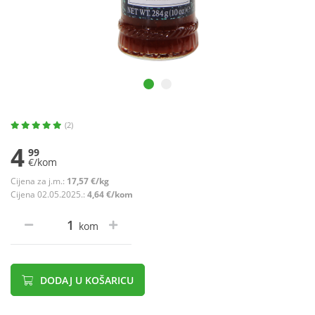
(2)
4
99
€/kom
Cijena za j.m.:
17,57 €/kg
Cijena 02.05.2025.:
4,64 €/kom
kom
DODAJ U KOŠARICU