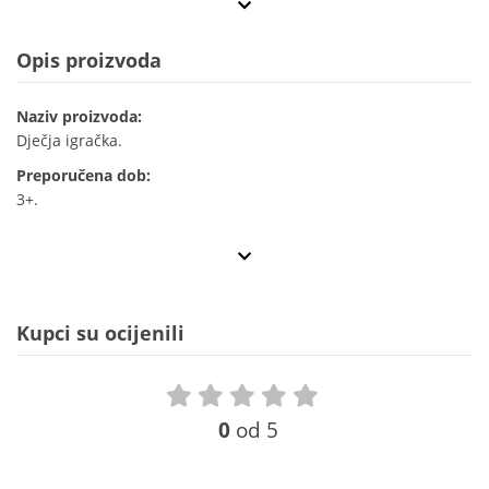
Opis proizvoda
Naziv proizvoda:
Dječja igračka.
Preporučena dob:
3+.
Kupci su ocijenili
0
od 5