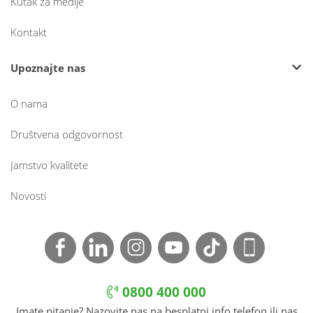
Kutak za medije
Kontakt
Upoznajte nas
O nama
Društvena odgovornost
Jamstvo kvalitete
Novosti
0800 400 000
Imate pitanje? Nazovite nas na besplatni info telefon ili nas