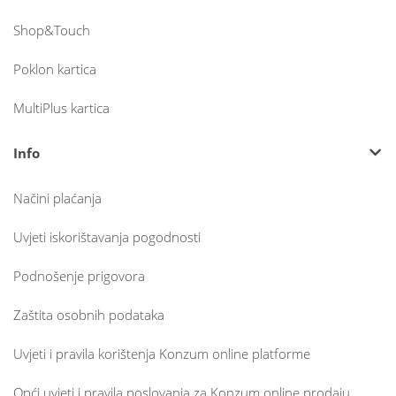
Shop&Touch
Poklon kartica
MultiPlus kartica
Info
Načini plaćanja
Uvjeti iskorištavanja pogodnosti
Podnošenje prigovora
Zaštita osobnih podataka
Uvjeti i pravila korištenja Konzum online platforme
Opći uvjeti i pravila poslovanja za Konzum online prodaju