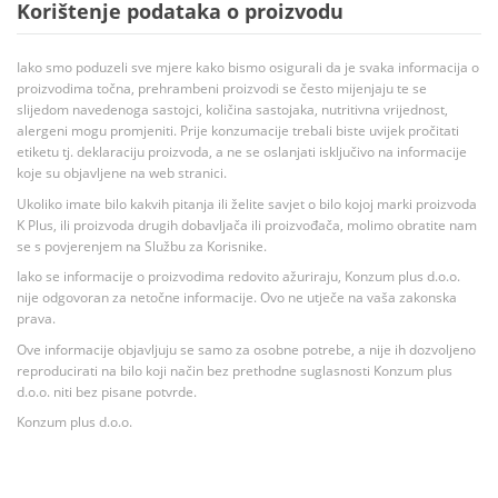
Korištenje podataka o proizvodu
Iako smo poduzeli sve mjere kako bismo osigurali da je svaka informacija o
proizvodima točna, prehrambeni proizvodi se često mijenjaju te se
slijedom navedenoga sastojci, količina sastojaka, nutritivna vrijednost,
alergeni mogu promjeniti. Prije konzumacije trebali biste uvijek pročitati
etiketu tj. deklaraciju proizvoda, a ne se oslanjati isključivo na informacije
koje su objavljene na web stranici.
Ukoliko imate bilo kakvih pitanja ili želite savjet o bilo kojoj marki proizvoda
K Plus, ili proizvoda drugih dobavljača ili proizvođača, molimo obratite nam
se s povjerenjem na Službu za Korisnike.
Iako se informacije o proizvodima redovito ažuriraju, Konzum plus d.o.o.
nije odgovoran za netočne informacije. Ovo ne utječe na vaša zakonska
prava.
Ove informacije objavljuju se samo za osobne potrebe, a nije ih dozvoljeno
reproducirati na bilo koji način bez prethodne suglasnosti Konzum plus
d.o.o. niti bez pisane potvrde.
Konzum plus d.o.o.