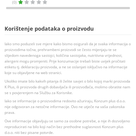
(0)
Korištenje podataka o proizvodu
Iako smo poduzeli sve mjere kako bismo osigurali da je svaka informacija o
proizvodima točna, prehrambeni proizvodi se često mijenjaju te se
slijedom navedenoga sastojci, količina sastojaka, nutritivna vrijednost,
alergeni mogu promjeniti. Prije konzumacije trebali biste uvijek pročitati
etiketu tj. deklaraciju proizvoda, a ne se oslanjati isključivo na informacije
koje su objavljene na web stranici.
Ukoliko imate bilo kakvih pitanja ili želite savjet o bilo kojoj marki proizvoda
K Plus, ili proizvoda drugih dobavljača ili proizvođača, molimo obratite nam
se s povjerenjem na Službu za Korisnike.
Iako se informacije o proizvodima redovito ažuriraju, Konzum plus d.o.o.
nije odgovoran za netočne informacije. Ovo ne utječe na vaša zakonska
prava.
Ove informacije objavljuju se samo za osobne potrebe, a nije ih dozvoljeno
reproducirati na bilo koji način bez prethodne suglasnosti Konzum plus
d.o.o. niti bez pisane potvrde.