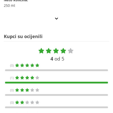
250 ml
Kupci su ocijenili
4
od 5
(0)
(1)
(0)
(0)