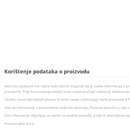
Korištenje podataka o proizvodu
Iako smo poduzeli sve mjere kako bismo osigurali da je svaka informacija o pr
promjeniti. Prije konzumacije trebali biste uvijek pročitati etiketu tj. deklaraci
Ukoliko imate bilo kakvih pitanja ili želite savjet o bilo kojoj marki proizvoda
Iako se informacije o proizvodima redovito ažuriraju, Konzum plus d.o.o. nije
Ove informacije objavljuju se samo za osobne potrebe, a nije ih dozvoljeno rep
Konzum plus d.o.o.