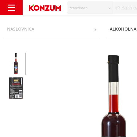
Asortiman
Special Moments Teranino Liker od crnog vin
NASLOVNICA
ALKOHOLNA 