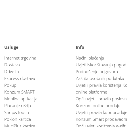
Usluge
Info
Internet trgovina
Načini plaćanja
Dostava
Uvjeti iskorištavanja pogod
Drive In
Podnošenje prigovora
Express dostava
Zaštita osobnih podataka
Pokupi
Uvjeti i pravila korištenja
Konzum SMART
online platforme
Mobilna aplikacija
Opći uvjeti i pravila poslov
Plaćanje režija
Konzum online prodaju
Shop&Touch
Uvjeti i pravila kupoprodaj
Poklon kartica
Konzum Smart prodavaoni
MultiPlus kartica
Opći uvjeti korištenja e-gift