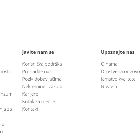
Javite nam se
Upoznajte nas
Korisnička podrška
O nama
nosti
Pronađite nas
Društvena odgovo
Poziv dobavljačima
Jamstvo kvalitete
Nekretnine i zakupi
Novosti
 Konzum
Karijere
Kutak za medije
anja za
Kontakt
e u
ci