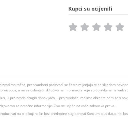
Kupci su ocijenili
oizvodima točna, prehrambeni proizvodi se često mijenjaju te se slijedom navedeno
ju proizvoda, a ne se oslanjati isključivo na informacije koje su objavljene na web st
 K Plus, ili proizvoda drugih dobavljača ili proizvođača, molimo obratite nam se s p
 odgovoran za netočne informacije. Ovo ne utječe na vaša zakonska prava.
roducirati na bilo koji način bez prethodne suglasnosti Konzum plus d.o.o. niti be