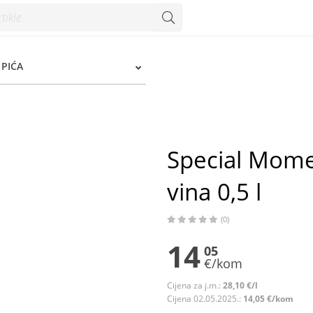
a 0,5 l - Konzum
PIĆA
Special Mome
vina 0,5 l
(0)
14
05
€/kom
Cijena za j.m.:
28,10 €/l
Cijena 02.05.2025.:
14,05 €/kom