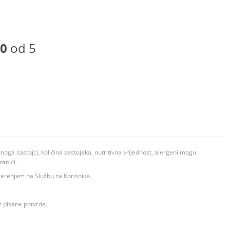
0
od 5
ga sastojci, količina sastojaka, nutritivna vrijednost, alergeni mogu
ranici.
ovjerenjem na Službu za Korisnike.
z pisane potvrde.