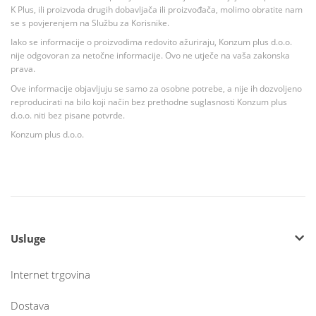
K Plus, ili proizvoda drugih dobavljača ili proizvođača, molimo obratite nam
se s povjerenjem na Službu za Korisnike.
Iako se informacije o proizvodima redovito ažuriraju, Konzum plus d.o.o.
nije odgovoran za netočne informacije. Ovo ne utječe na vaša zakonska
prava.
Ove informacije objavljuju se samo za osobne potrebe, a nije ih dozvoljeno
reproducirati na bilo koji način bez prethodne suglasnosti Konzum plus
d.o.o. niti bez pisane potvrde.
Konzum plus d.o.o.
Usluge
Internet trgovina
Dostava