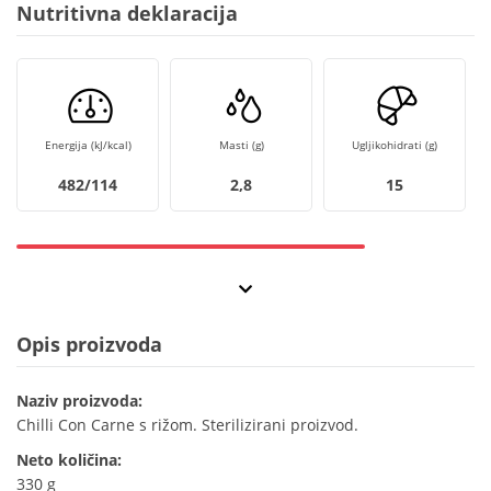
Nutritivna deklaracija
Energija (kJ/kcal)
Masti (g)
Ugljikohidrati (g)
482/114
2,8
15
Opis proizvoda
Naziv proizvoda:
Chilli Con Carne s rižom. Sterilizirani proizvod.
Neto količina:
330 g