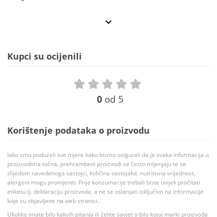
Kupci su ocijenili
0
od 5
Korištenje podataka o proizvodu
Iako smo poduzeli sve mjere kako bismo osigurali da je svaka informacija o
proizvodima točna, prehrambeni proizvodi se često mijenjaju te se
slijedom navedenoga sastojci, količina sastojaka, nutritivna vrijednost,
alergeni mogu promjeniti. Prije konzumacije trebali biste uvijek pročitati
etiketu tj. deklaraciju proizvoda, a ne se oslanjati isključivo na informacije
koje su objavljene na web stranici.
Ukoliko imate bilo kakvih pitanja ili želite savjet o bilo kojoj marki proizvoda