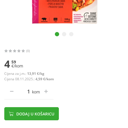
(0)
4
59
€/kom
Cijena za j.m.:
13,91 €/kg
Cijena 08.11.2025.:
4,59 €/kom
kom
DODAJ U KOŠARICU