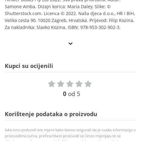
Samone Amba. Dizajn korica: Maria Daley. Slike: ©
Shutterstock.com. Licenca © 2022. Naša djeca d.o.o., HR i BiH,
Velika cesta 90, 10020 Zagreb, Hrvatska. Prijevod: Filip Kozina.
Za nakladnika: Slavko Kozina. ISBN: 978-953-302-902-3.
Kupci su ocijenili
0
od 5
Korištenje podataka o proizvodu
Iako smo poduzeli sve mjere kako bismo osigurali da je svaka informacija o
proizvodima točna, prehrambeni proizvodi se često mijenjaju te se