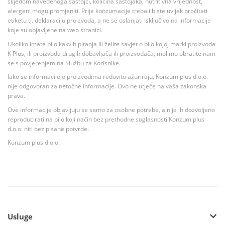
slijedom navedenoga sastojci, količina sastojaka, nutritivna vrijednost,
alergeni mogu promjeniti. Prije konzumacije trebali biste uvijek pročitati
etiketu tj. deklaraciju proizvoda, a ne se oslanjati isključivo na informacije
koje su objavljene na web stranici.
Ukoliko imate bilo kakvih pitanja ili želite savjet o bilo kojoj marki proizvoda
K Plus, ili proizvoda drugih dobavljača ili proizvođača, molimo obratite nam
se s povjerenjem na Službu za Korisnike.
Iako se informacije o proizvodima redovito ažuriraju, Konzum plus d.o.o.
nije odgovoran za netočne informacije. Ovo ne utječe na vaša zakonska
prava.
Ove informacije objavljuju se samo za osobne potrebe, a nije ih dozvoljeno
reproducirati na bilo koji način bez prethodne suglasnosti Konzum plus
d.o.o. niti bez pisane potvrde.
Konzum plus d.o.o.
Usluge