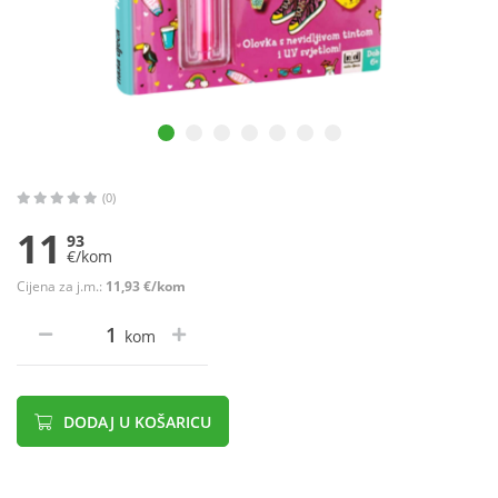
(0)
11
93
€/kom
Cijena za j.m.:
11,93 €/kom
kom
DODAJ U KOŠARICU