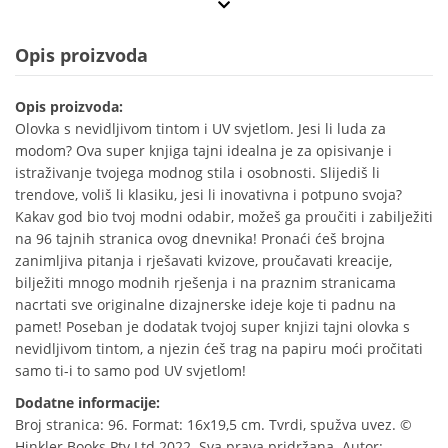
Opis proizvoda
Opis proizvoda:
Olovka s nevidljivom tintom i UV svjetlom. Jesi li luda za
modom? Ova super knjiga tajni idealna je za opisivanje i
istraživanje tvojega modnog stila i osobnosti. Slijediš li
trendove, voliš li klasiku, jesi li inovativna i potpuno svoja?
Kakav god bio tvoj modni odabir, možeš ga proučiti i zabilježiti
na 96 tajnih stranica ovog dnevnika! Pronaći ćeš brojna
zanimljiva pitanja i rješavati kvizove, proučavati kreacije,
bilježiti mnogo modnih rješenja i na praznim stranicama
nacrtati sve originalne dizajnerske ideje koje ti padnu na
pamet! Poseban je dodatak tvojoj super knjizi tajni olovka s
nevidljivom tintom, a njezin ćeš trag na papiru moći pročitati
samo ti-i to samo pod UV svjetlom!
Dodatne informacije:
Broj stranica: 96. Format: 16x19,5 cm. Tvrdi, spužva uvez. ©
Hinkler Books Pty Ltd 2022. Sva prava pridržana. Autor: