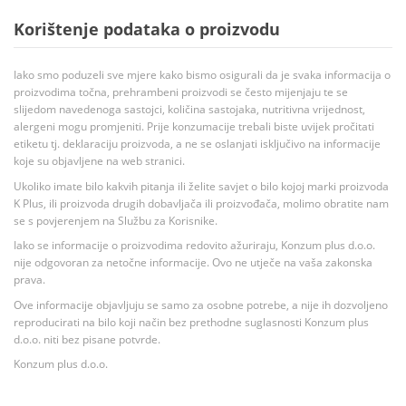
Korištenje podataka o proizvodu
Iako smo poduzeli sve mjere kako bismo osigurali da je svaka informacija o
proizvodima točna, prehrambeni proizvodi se često mijenjaju te se
slijedom navedenoga sastojci, količina sastojaka, nutritivna vrijednost,
alergeni mogu promjeniti. Prije konzumacije trebali biste uvijek pročitati
etiketu tj. deklaraciju proizvoda, a ne se oslanjati isključivo na informacije
koje su objavljene na web stranici.
Ukoliko imate bilo kakvih pitanja ili želite savjet o bilo kojoj marki proizvoda
K Plus, ili proizvoda drugih dobavljača ili proizvođača, molimo obratite nam
se s povjerenjem na Službu za Korisnike.
Iako se informacije o proizvodima redovito ažuriraju, Konzum plus d.o.o.
nije odgovoran za netočne informacije. Ovo ne utječe na vaša zakonska
prava.
Ove informacije objavljuju se samo za osobne potrebe, a nije ih dozvoljeno
reproducirati na bilo koji način bez prethodne suglasnosti Konzum plus
d.o.o. niti bez pisane potvrde.
Konzum plus d.o.o.