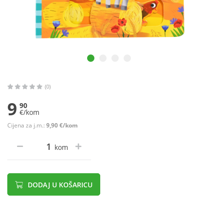
(0)
9
90
€/kom
Cijena za j.m.:
9,90 €/kom
kom
DODAJ U KOŠARICU