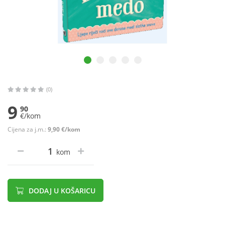
(0)
9
90
€/kom
Cijena za j.m.:
9,90 €/kom
kom
DODAJ U KOŠARICU