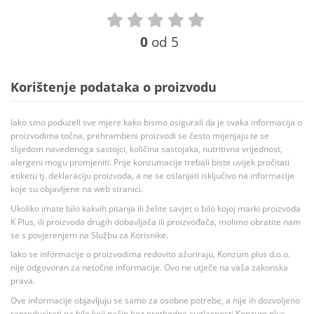
0
od 5
Korištenje podataka o proizvodu
Iako smo poduzeli sve mjere kako bismo osigurali da je svaka informacija o
proizvodima točna, prehrambeni proizvodi se često mijenjaju te se
slijedom navedenoga sastojci, količina sastojaka, nutritivna vrijednost,
alergeni mogu promjeniti. Prije konzumacije trebali biste uvijek pročitati
etiketu tj. deklaraciju proizvoda, a ne se oslanjati isključivo na informacije
koje su objavljene na web stranici.
Ukoliko imate bilo kakvih pitanja ili želite savjet o bilo kojoj marki proizvoda
K Plus, ili proizvoda drugih dobavljača ili proizvođača, molimo obratite nam
se s povjerenjem na Službu za Korisnike.
Iako se informacije o proizvodima redovito ažuriraju, Konzum plus d.o.o.
nije odgovoran za netočne informacije. Ovo ne utječe na vaša zakonska
prava.
Ove informacije objavljuju se samo za osobne potrebe, a nije ih dozvoljeno
reproducirati na bilo koji način bez prethodne suglasnosti Konzum plus