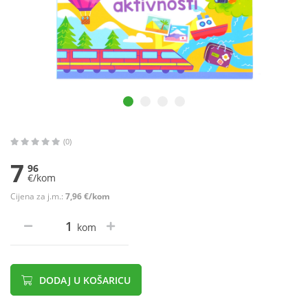
(0)
7
96
€/kom
Cijena za j.m.:
7,96 €/kom
kom
DODAJ U KOŠARICU