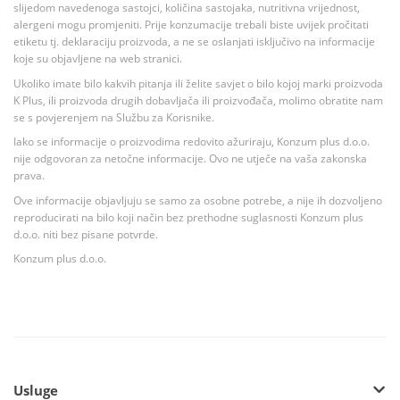
slijedom navedenoga sastojci, količina sastojaka, nutritivna vrijednost,
alergeni mogu promjeniti. Prije konzumacije trebali biste uvijek pročitati
etiketu tj. deklaraciju proizvoda, a ne se oslanjati isključivo na informacije
koje su objavljene na web stranici.
Ukoliko imate bilo kakvih pitanja ili želite savjet o bilo kojoj marki proizvoda
K Plus, ili proizvoda drugih dobavljača ili proizvođača, molimo obratite nam
se s povjerenjem na Službu za Korisnike.
Iako se informacije o proizvodima redovito ažuriraju, Konzum plus d.o.o.
nije odgovoran za netočne informacije. Ovo ne utječe na vaša zakonska
prava.
Ove informacije objavljuju se samo za osobne potrebe, a nije ih dozvoljeno
reproducirati na bilo koji način bez prethodne suglasnosti Konzum plus
d.o.o. niti bez pisane potvrde.
Konzum plus d.o.o.
Usluge