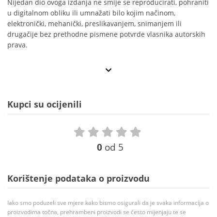
Nijedan dio ovoga izdanja ne smije se reproducirati, pohraniti
u digitalnom obliku ili umnažati bilo kojim načinom,
elektronički, mehanički, preslikavanjem, snimanjem ili
drugačije bez prethodne pismene potvrde vlasnika autorskih
prava.
Kupci su ocijenili
0
od 5
Korištenje podataka o proizvodu
Iako smo poduzeli sve mjere kako bismo osigurali da je svaka informacija o
proizvodima točna, prehrambeni proizvodi se često mijenjaju te se