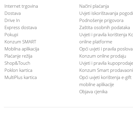
Internet trgovina
Načini plaćanja
Dostava
Uvjeti iskorištavanja pogod
Drive In
Podnošenje prigovora
Express dostava
Zaštita osobnih podataka
Pokupi
Uvjeti i pravila korištenja
Konzum SMART
online platforme
Mobilna aplikacija
Opći uvjeti i pravila poslov
Plaćanje režija
Konzum online prodaju
Shop&Touch
Uvjeti i pravila kupoprodaj
Poklon kartica
Konzum Smart prodavaoni
MultiPlus kartica
Opći uvjeti korištenja e-gift
mobilne aplikacije
Objava cjenika