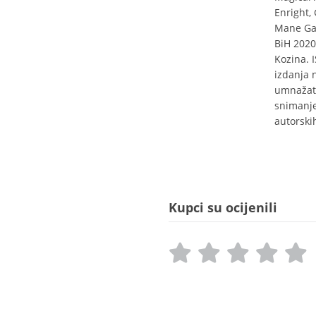
Enright,
Mane Gal
BiH 2020
Kozina. 
izdanja n
umnažati
snimanje
autorski
Kupci su ocijenili