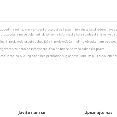
oizvodima točna, prehrambeni proizvodi se često mijenjaju te se slijedom navedeno
ju proizvoda, a ne se oslanjati isključivo na informacije koje su objavljene na web st
 K Plus, ili proizvoda drugih dobavljača ili proizvođača, molimo obratite nam se s p
 odgovoran za netočne informacije. Ovo ne utječe na vaša zakonska prava.
roducirati na bilo koji način bez prethodne suglasnosti Konzum plus d.o.o. niti be
Javite nam se
Upoznajte nas