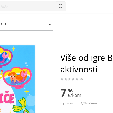
 - Konzum
JECU
Više od igre 
aktivnosti
(0)
7
96
€/kom
Cijena za j.m.:
7,96 €/kom