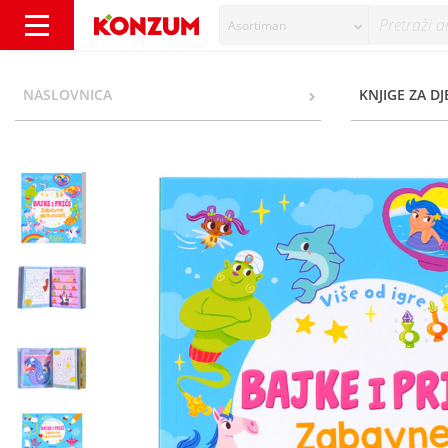
Asortiman
Više od igre Bajke i priče Zabavne aktivnosti
NASLOVNICA
KNJIGE ZA D