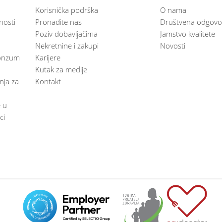
Korisnička podrška
O nama
nosti
Pronađite nas
Društvena odgovo
Poziv dobavljačima
Jamstvo kvalitete
Nekretnine i zakupi
Novosti
 Konzum
Karijere
Kutak za medije
anja za
Kontakt
e u
ci