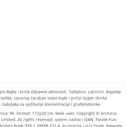
gre Bajke i priče Zabavne aktivnosti. Točkalice. Labirinti. Bojanke.
azlike. Upoznaj čaroban svijet bajki i priča! Super zbirka
 zadataka za vježbanje koncentracije i grafomotorike.
anica: 96. Format: 17,5x20 cm. Meki uvez. Copyright © Arcturus
Limited. All rights reserved. Izvorni naslov i ISBN: Pocket Fun:
Activity Book, 978-1-78888-732-8. Ilustracija: Lizzy Doyle, Amanda