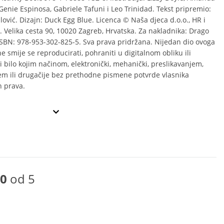
 Genie Espinosa, Gabriele Tafuni i Leo Trinidad. Tekst pripremio:
ović. Dizajn: Duck Egg Blue. Licenca © Naša djeca d.o.o., HR i
. Velika cesta 90, 10020 Zagreb, Hrvatska. Za nakladnika: Drago
ISBN: 978-953-302-825-5. Sva prava pridržana. Nijedan dio ovoga
e smije se reproducirati, pohraniti u digitalnom obliku ili
 bilo kojim načinom, elektronički, mehanički, preslikavanjem,
m ili drugačije bez prethodne pismene potvrde vlasnika
h prava.
0
od 5