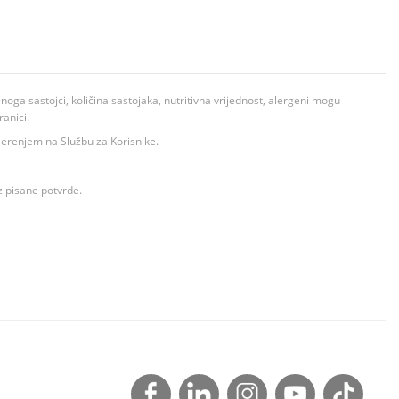
ga sastojci, količina sastojaka, nutritivna vrijednost, alergeni mogu
ranici.
ovjerenjem na Službu za Korisnike.
z pisane potvrde.