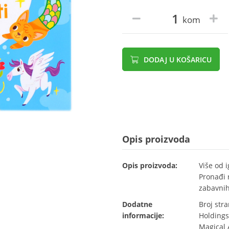
kom
DODAJ U KOŠARICU
Opis proizvoda
Opis proizvoda:
Više od i
Pronađi r
zabavnih
Dodatne
Broj str
informacije:
Holdings 
Magical 