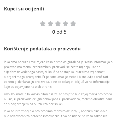
Kupci su ocijenili
0
od 5
Korištenje podataka o proizvodu
Iako smo poduzeli sve mjere kako bismo osigurali da je svaka informacija o
proizvodima točna, prehrambeni proizvodi se često mijenjaju te se
slijedom navedenoga sastojci, količina sastojaka, nutritivna vrijednost,
alergeni mogu promjeniti. Prije konzumacije trebali biste uvijek pročitati
etiketu tj. deklaraciju proizvoda, a ne se oslanjati isključivo na informacije
koje su objavljene na web stranici.
Ukoliko imate bilo kakvih pitanja ili želite savjet o bilo kojoj marki proizvoda
K Plus, ili proizvoda drugih dobavljača ili proizvođača, molimo obratite nam
se s povjerenjem na Službu za Korisnike.
Iako se informacije o proizvodima redovito ažuriraju, Konzum plus d.o.o.
nije odgovoran za netočne informacije. Ovo ne utječe na vaša zakonska