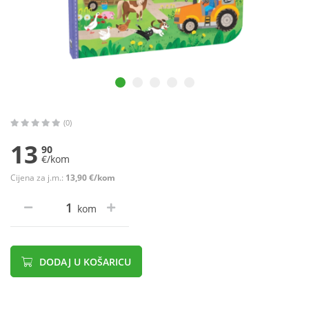
(0)
13
90
€/kom
Cijena za j.m.:
13,90 €/kom
kom
DODAJ U KOŠARICU