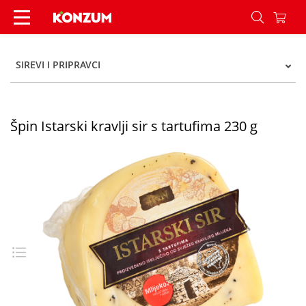
Špin Istarski kravlji sir s tartufima 230 g - Konzu
SIREVI I PRIPRAVCI
Špin Istarski kravlji sir s tartufima 230 g