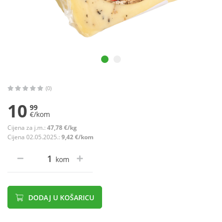
(0)
10
99
€/kom
Cijena za j.m.:
47,78 €/kg
Cijena 02.05.2025.:
9,42 €/kom
kom
DODAJ U KOŠARICU