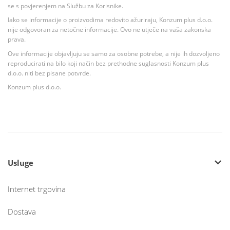
se s povjerenjem na Službu za Korisnike.
Iako se informacije o proizvodima redovito ažuriraju, Konzum plus d.o.o.
nije odgovoran za netočne informacije. Ovo ne utječe na vaša zakonska
prava.
Ove informacije objavljuju se samo za osobne potrebe, a nije ih dozvoljeno
reproducirati na bilo koji način bez prethodne suglasnosti Konzum plus
d.o.o. niti bez pisane potvrde.
Konzum plus d.o.o.
Usluge
Internet trgovina
Dostava