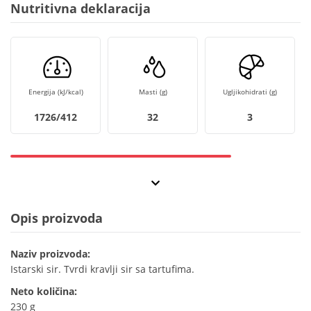
Nutritivna deklaracija
Energija (kJ/kcal)
Masti (g)
Ugljikohidrati (g)
1726/412
32
3
Opis proizvoda
Naziv proizvoda:
Istarski sir. Tvrdi kravlji sir sa tartufima.
Neto količina:
230 g