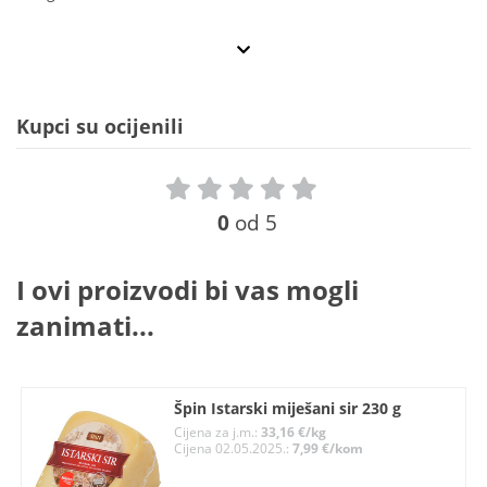
Kupci su ocijenili
0
od 5
I ovi proizvodi bi vas mogli
zanimati...
Špin Istarski miješani sir 230 g
Cijena za j.m.:
33,16 €/kg
Cijena 02.05.2025.:
7,99 €/kom