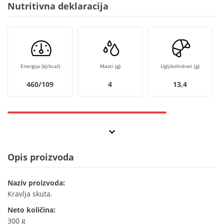
Nutritivna deklaracija
Energija (kJ/kcal)
Masti (g)
Ugljikohidrati (g)
460/109
4
13,4
Opis proizvoda
Naziv proizvoda:
Kravlja skuta.
Neto količina:
300 g