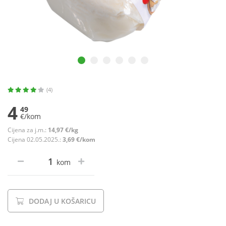
(4)
4
49
€/kom
Cijena za j.m.:
14,97 €/kg
Cijena 02.05.2025.:
3,69 €/kom
kom
DODAJ U KOŠARICU