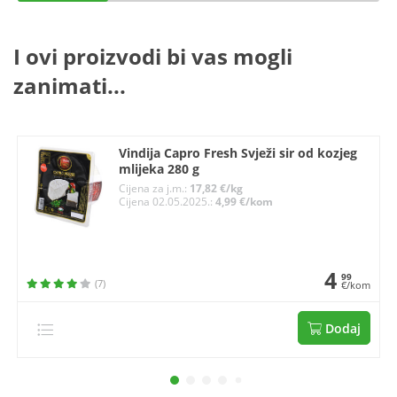
I ovi proizvodi bi vas mogli
zanimati...
Vindija Capro Fresh Svježi sir od kozjeg
mlijeka 280 g
Cijena za j.m.:
17,82 €/kg
Cijena 02.05.2025.:
4,99 €/kom
4
99
(7)
€/kom
Dodaj