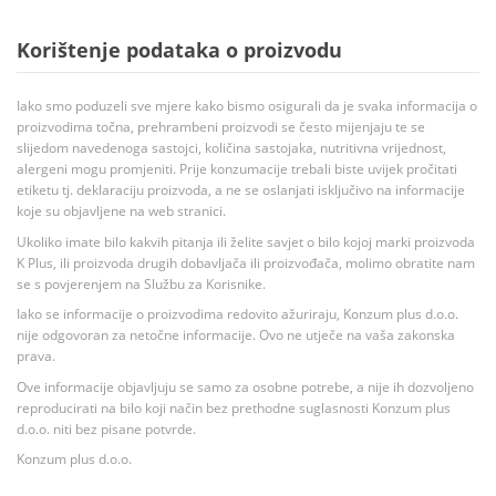
Korištenje podataka o proizvodu
Iako smo poduzeli sve mjere kako bismo osigurali da je svaka informacija o
proizvodima točna, prehrambeni proizvodi se često mijenjaju te se
slijedom navedenoga sastojci, količina sastojaka, nutritivna vrijednost,
alergeni mogu promjeniti. Prije konzumacije trebali biste uvijek pročitati
etiketu tj. deklaraciju proizvoda, a ne se oslanjati isključivo na informacije
koje su objavljene na web stranici.
Ukoliko imate bilo kakvih pitanja ili želite savjet o bilo kojoj marki proizvoda
K Plus, ili proizvoda drugih dobavljača ili proizvođača, molimo obratite nam
se s povjerenjem na Službu za Korisnike.
Iako se informacije o proizvodima redovito ažuriraju, Konzum plus d.o.o.
nije odgovoran za netočne informacije. Ovo ne utječe na vaša zakonska
prava.
Ove informacije objavljuju se samo za osobne potrebe, a nije ih dozvoljeno
reproducirati na bilo koji način bez prethodne suglasnosti Konzum plus
d.o.o. niti bez pisane potvrde.
Konzum plus d.o.o.