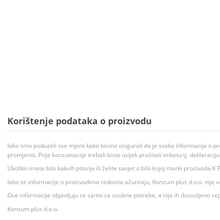
Korištenje podataka o proizvodu
Iako smo poduzeli sve mjere kako bismo osigurali da je svaka informacija o pr
promjeniti. Prije konzumacije trebali biste uvijek pročitati etiketu tj. deklaraci
Ukoliko imate bilo kakvih pitanja ili želite savjet o bilo kojoj marki proizvoda
Iako se informacije o proizvodima redovito ažuriraju, Konzum plus d.o.o. nije
Ove informacije objavljuju se samo za osobne potrebe, a nije ih dozvoljeno rep
Konzum plus d.o.o.