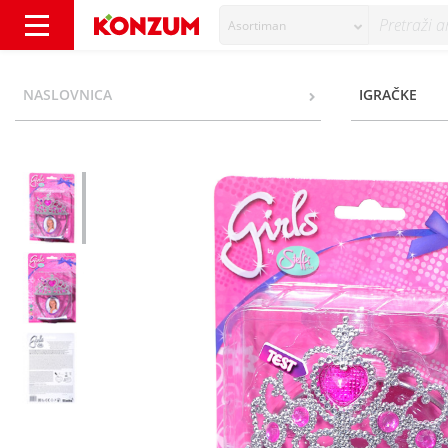
Asortiman
Girls by Steffi Nakit za princeze - Konzum
NASLOVNICA
IGRAČKE