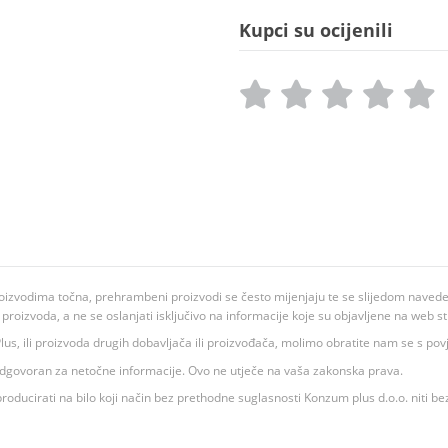
Kupci su ocijenili
oizvodima točna, prehrambeni proizvodi se često mijenjaju te se slijedom navedeno
ju proizvoda, a ne se oslanjati isključivo na informacije koje su objavljene na web st
 K Plus, ili proizvoda drugih dobavljača ili proizvođača, molimo obratite nam se s p
 odgovoran za netočne informacije. Ovo ne utječe na vaša zakonska prava.
roducirati na bilo koji način bez prethodne suglasnosti Konzum plus d.o.o. niti be