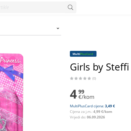
Multi
PlusCard
Girls by Steff
(0)
4
99
€/kom
MultiPlusCard cijena:
3,49 €
Cijena za j.m.:
4,99 €/kom
Vrijedi do:
06.09.2026