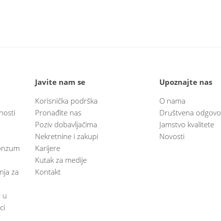
Javite nam se
Upoznajte nas
Korisnička podrška
O nama
nosti
Pronađite nas
Društvena odgovo
Poziv dobavljačima
Jamstvo kvalitete
Nekretnine i zakupi
Novosti
 Konzum
Karijere
Kutak za medije
anja za
Kontakt
e u
ci