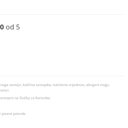
0
od 5
ga sastojci, količina sastojaka, nutritivna vrijednost, alergeni mogu
ranici.
ovjerenjem na Službu za Korisnike.
z pisane potvrde.