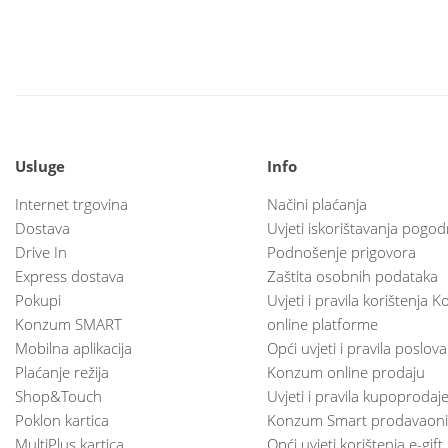
Usluge
Info
Internet trgovina
Načini plaćanja
Dostava
Uvjeti iskorištavanja pogod
Drive In
Podnošenje prigovora
Express dostava
Zaštita osobnih podataka
Pokupi
Uvjeti i pravila korištenja
Konzum SMART
online platforme
Mobilna aplikacija
Opći uvjeti i pravila poslov
Plaćanje režija
Konzum online prodaju
Shop&Touch
Uvjeti i pravila kupoprodaj
Poklon kartica
Konzum Smart prodavaoni
MultiPlus kartica
Opći uvjeti korištenja e-gift