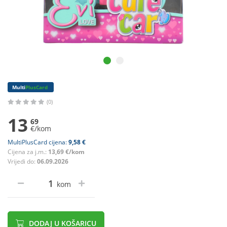
Multi
PlusCard
(0)
13
69
€/kom
MultiPlusCard cijena:
9,58 €
Cijena za j.m.:
13,69 €/kom
Vrijedi do:
06.09.2026
kom
DODAJ U KOŠARICU