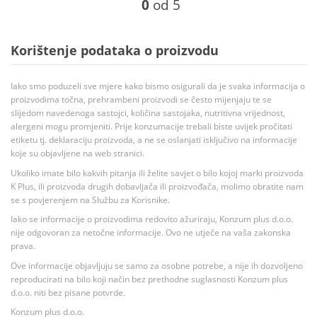
0
od 5
Korištenje podataka o proizvodu
Iako smo poduzeli sve mjere kako bismo osigurali da je svaka informacija o
proizvodima točna, prehrambeni proizvodi se često mijenjaju te se
slijedom navedenoga sastojci, količina sastojaka, nutritivna vrijednost,
alergeni mogu promjeniti. Prije konzumacije trebali biste uvijek pročitati
etiketu tj. deklaraciju proizvoda, a ne se oslanjati isključivo na informacije
koje su objavljene na web stranici.
Ukoliko imate bilo kakvih pitanja ili želite savjet o bilo kojoj marki proizvoda
K Plus, ili proizvoda drugih dobavljača ili proizvođača, molimo obratite nam
se s povjerenjem na Službu za Korisnike.
Iako se informacije o proizvodima redovito ažuriraju, Konzum plus d.o.o.
nije odgovoran za netočne informacije. Ovo ne utječe na vaša zakonska
prava.
Ove informacije objavljuju se samo za osobne potrebe, a nije ih dozvoljeno
reproducirati na bilo koji način bez prethodne suglasnosti Konzum plus
d.o.o. niti bez pisane potvrde.
Konzum plus d.o.o.