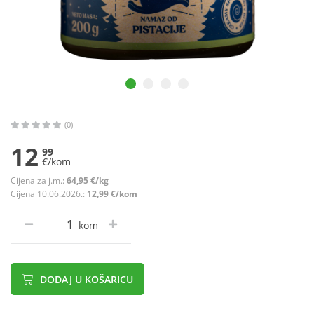
(0)
12
99
€/kom
Cijena za j.m.:
64,95 €/kg
Cijena 10.06.2026.:
12,99 €/kom
kom
DODAJ U KOŠARICU