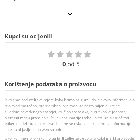
Kupci su ocijenili
0
od 5
Korištenje podataka o proizvodu
Iako smo poduzeli sve mjere kako bismo osigurali da je svaka informacija o
proizvodima točna, prehrambeni proizvodi se često mijenjaju te se
slijedom navedenoga sastojci, količina sastojaka, nutritivna vrijednost,
alergeni mogu promjeniti. Prije konzumacije trebali biste uvijek pročitati
etiketu tj. deklaraciju proizvoda, a ne se oslanjati isključivo na informacije
koje su objavljene na web stranici.
Ukoliko imate bilo kakvih pitanja ili želite savjet o bilo kojoj marki proizvoda