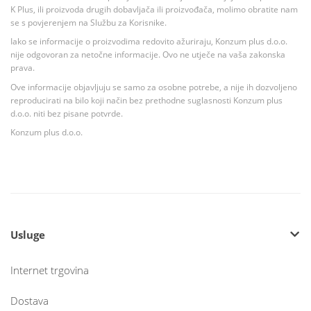
K Plus, ili proizvoda drugih dobavljača ili proizvođača, molimo obratite nam
se s povjerenjem na Službu za Korisnike.
Iako se informacije o proizvodima redovito ažuriraju, Konzum plus d.o.o.
nije odgovoran za netočne informacije. Ovo ne utječe na vaša zakonska
prava.
Ove informacije objavljuju se samo za osobne potrebe, a nije ih dozvoljeno
reproducirati na bilo koji način bez prethodne suglasnosti Konzum plus
d.o.o. niti bez pisane potvrde.
Konzum plus d.o.o.
Usluge
Internet trgovina
Dostava