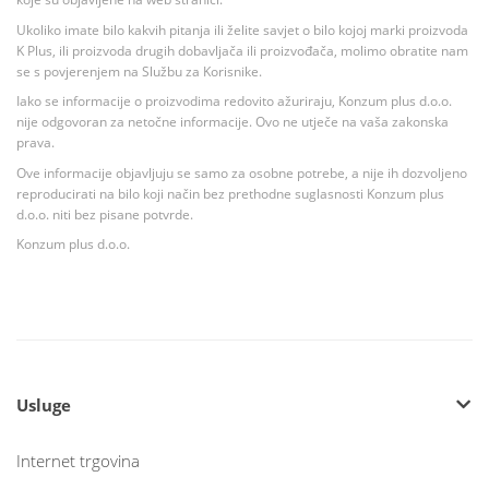
Ukoliko imate bilo kakvih pitanja ili želite savjet o bilo kojoj marki proizvoda
K Plus, ili proizvoda drugih dobavljača ili proizvođača, molimo obratite nam
se s povjerenjem na Službu za Korisnike.
Iako se informacije o proizvodima redovito ažuriraju, Konzum plus d.o.o.
nije odgovoran za netočne informacije. Ovo ne utječe na vaša zakonska
prava.
Ove informacije objavljuju se samo za osobne potrebe, a nije ih dozvoljeno
reproducirati na bilo koji način bez prethodne suglasnosti Konzum plus
d.o.o. niti bez pisane potvrde.
Konzum plus d.o.o.
Usluge
Internet trgovina