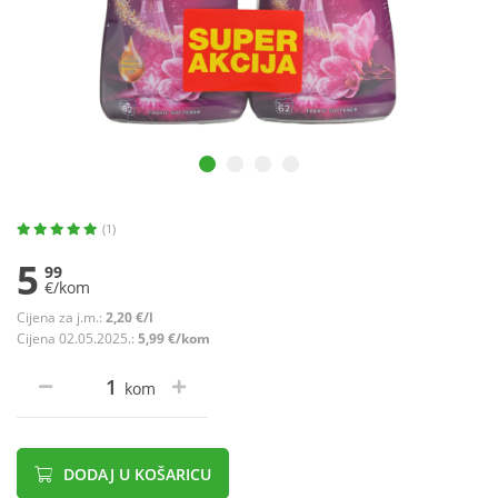
(1)
5
99
€/kom
Cijena za j.m.:
2,20 €/l
Cijena 02.05.2025.:
5,99 €/kom
kom
DODAJ U KOŠARICU