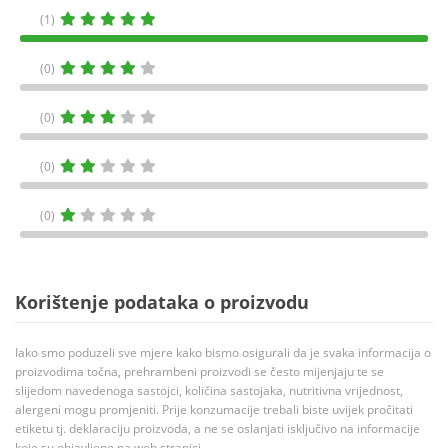
(1)
(0)
(0)
(0)
(0)
Korištenje podataka o proizvodu
Iako smo poduzeli sve mjere kako bismo osigurali da je svaka informacija o
proizvodima točna, prehrambeni proizvodi se često mijenjaju te se
slijedom navedenoga sastojci, količina sastojaka, nutritivna vrijednost,
alergeni mogu promjeniti. Prije konzumacije trebali biste uvijek pročitati
etiketu tj. deklaraciju proizvoda, a ne se oslanjati isključivo na informacije
koje su objavljene na web stranici.