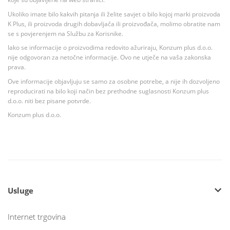
Ukoliko imate bilo kakvih pitanja ili želite savjet o bilo kojoj marki proizvoda
K Plus, ili proizvoda drugih dobavljača ili proizvođača, molimo obratite nam
se s povjerenjem na Službu za Korisnike.
Iako se informacije o proizvodima redovito ažuriraju, Konzum plus d.o.o.
nije odgovoran za netočne informacije. Ovo ne utječe na vaša zakonska
prava.
Ove informacije objavljuju se samo za osobne potrebe, a nije ih dozvoljeno
reproducirati na bilo koji način bez prethodne suglasnosti Konzum plus
d.o.o. niti bez pisane potvrde.
Konzum plus d.o.o.
Usluge
Internet trgovina