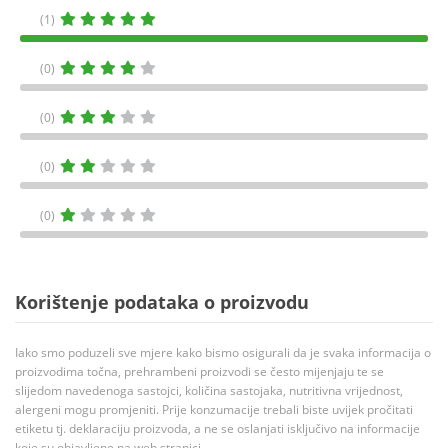
(1)
(0)
(0)
(0)
(0)
Korištenje podataka o proizvodu
Iako smo poduzeli sve mjere kako bismo osigurali da je svaka informacija o
proizvodima točna, prehrambeni proizvodi se često mijenjaju te se
slijedom navedenoga sastojci, količina sastojaka, nutritivna vrijednost,
alergeni mogu promjeniti. Prije konzumacije trebali biste uvijek pročitati
etiketu tj. deklaraciju proizvoda, a ne se oslanjati isključivo na informacije
koje su objavljene na web stranici.