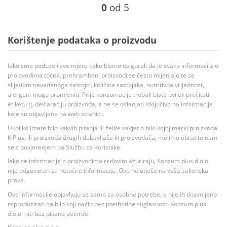
0
od 5
Korištenje podataka o proizvodu
Iako smo poduzeli sve mjere kako bismo osigurali da je svaka informacija o
proizvodima točna, prehrambeni proizvodi se često mijenjaju te se
slijedom navedenoga sastojci, količina sastojaka, nutritivna vrijednost,
alergeni mogu promjeniti. Prije konzumacije trebali biste uvijek pročitati
etiketu tj. deklaraciju proizvoda, a ne se oslanjati isključivo na informacije
koje su objavljene na web stranici.
Ukoliko imate bilo kakvih pitanja ili želite savjet o bilo kojoj marki proizvoda
K Plus, ili proizvoda drugih dobavljača ili proizvođača, molimo obratite nam
se s povjerenjem na Službu za Korisnike.
Iako se informacije o proizvodima redovito ažuriraju, Konzum plus d.o.o.
nije odgovoran za netočne informacije. Ovo ne utječe na vaša zakonska
prava.
Ove informacije objavljuju se samo za osobne potrebe, a nije ih dozvoljeno
reproducirati na bilo koji način bez prethodne suglasnosti Konzum plus
d.o.o. niti bez pisane potvrde.