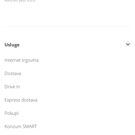
Konzum plus d.o.o.
Usluge
Internet trgovina
Dostava
Drive In
Express dostava
Pokupi
Konzum SMART