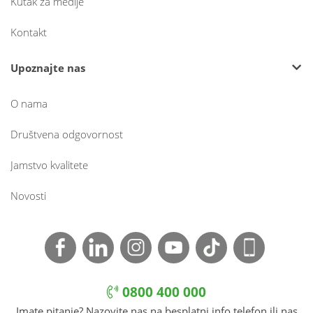
Kutak za medije
Kontakt
Upoznajte nas
O nama
Društvena odgovornost
Jamstvo kvalitete
Novosti
0800 400 000
Imate pitanje? Nazovite nas na besplatni info telefon ili nas