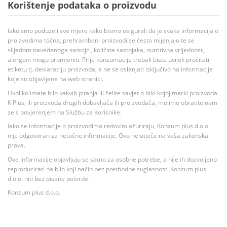
Korištenje podataka o proizvodu
Iako smo poduzeli sve mjere kako bismo osigurali da je svaka informacija o
proizvodima točna, prehrambeni proizvodi se često mijenjaju te se
slijedom navedenoga sastojci, količina sastojaka, nutritivna vrijednost,
alergeni mogu promjeniti. Prije konzumacije trebali biste uvijek pročitati
etiketu tj. deklaraciju proizvoda, a ne se oslanjati isključivo na informacije
koje su objavljene na web stranici.
Ukoliko imate bilo kakvih pitanja ili želite savjet o bilo kojoj marki proizvoda
K Plus, ili proizvoda drugih dobavljača ili proizvođača, molimo obratite nam
se s povjerenjem na Službu za Korisnike.
Iako se informacije o proizvodima redovito ažuriraju, Konzum plus d.o.o.
nije odgovoran za netočne informacije. Ovo ne utječe na vaša zakonska
prava.
Ove informacije objavljuju se samo za osobne potrebe, a nije ih dozvoljeno
reproducirati na bilo koji način bez prethodne suglasnosti Konzum plus
d.o.o. niti bez pisane potvrde.
Konzum plus d.o.o.