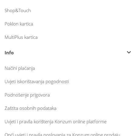
Shop&Touch
Poklon kartica
MultiPlus kartica
Info
Načini plaćanja
Uvjeti iskorištavanja pogodnosti
Podnošenje prigovora
Zaštita osobnih podataka
Uvjeti i pravila korištenja Konzum online platforme
Opći uvjeti i pravila poslovanja za Konzum online prodaju