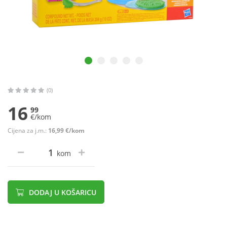
(0)
16
99
€/kom
Cijena za j.m.:
16,99 €/kom
kom
DODAJ U KOŠARICU