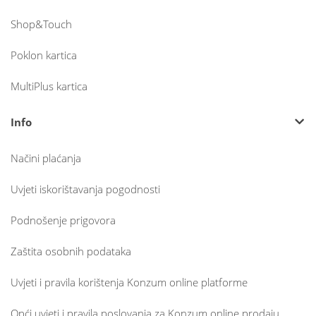
Shop&Touch
Poklon kartica
MultiPlus kartica
Info
Načini plaćanja
Uvjeti iskorištavanja pogodnosti
Podnošenje prigovora
Zaštita osobnih podataka
Uvjeti i pravila korištenja Konzum online platforme
Opći uvjeti i pravila poslovanja za Konzum online prodaju