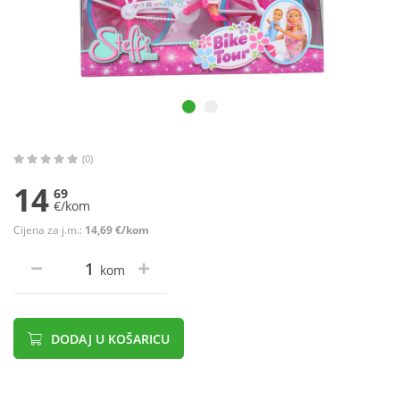
(0)
14
69
€/kom
Cijena za j.m.:
14,69 €/kom
kom
DODAJ U KOŠARICU