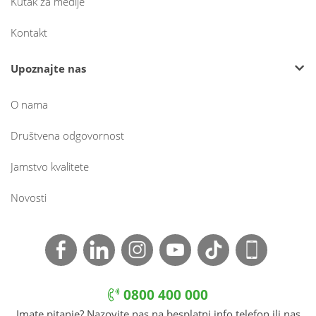
Kutak za medije
Kontakt
Upoznajte nas
O nama
Društvena odgovornost
Jamstvo kvalitete
Novosti
0800 400 000
Imate pitanje? Nazovite nas na besplatni info telefon ili nas