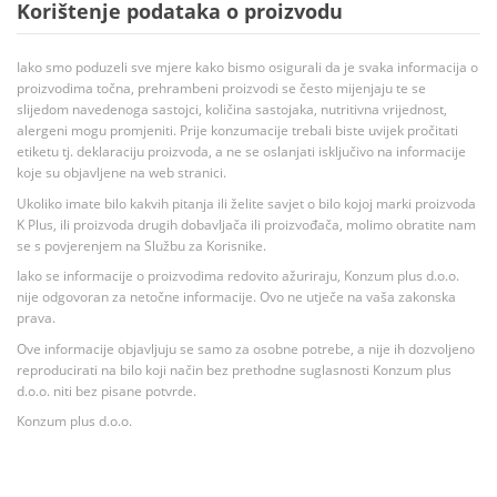
Korištenje podataka o proizvodu
Iako smo poduzeli sve mjere kako bismo osigurali da je svaka informacija o
proizvodima točna, prehrambeni proizvodi se često mijenjaju te se
slijedom navedenoga sastojci, količina sastojaka, nutritivna vrijednost,
alergeni mogu promjeniti. Prije konzumacije trebali biste uvijek pročitati
etiketu tj. deklaraciju proizvoda, a ne se oslanjati isključivo na informacije
koje su objavljene na web stranici.
Ukoliko imate bilo kakvih pitanja ili želite savjet o bilo kojoj marki proizvoda
K Plus, ili proizvoda drugih dobavljača ili proizvođača, molimo obratite nam
se s povjerenjem na Službu za Korisnike.
Iako se informacije o proizvodima redovito ažuriraju, Konzum plus d.o.o.
nije odgovoran za netočne informacije. Ovo ne utječe na vaša zakonska
prava.
Ove informacije objavljuju se samo za osobne potrebe, a nije ih dozvoljeno
reproducirati na bilo koji način bez prethodne suglasnosti Konzum plus
d.o.o. niti bez pisane potvrde.
Konzum plus d.o.o.