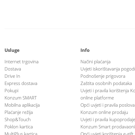
Usluge
Info
Internet trgovina
Načini plaćanja
Dostava
Uvjeti iskorištavanja pogod
Drive In
Podnošenje prigovora
Express dostava
Zaštita osobnih podataka
Pokupi
Uvjeti i pravila korištenja
Konzum SMART
online platforme
Mobilna aplikacija
Opći uvjeti i pravila poslov
Plaćanje režija
Konzum online prodaju
Shop&Touch
Uvjeti i pravila kupoprodaj
Poklon kartica
Konzum Smart prodavaoni
MultiPlus kartica
Opći uvjeti korištenja e-gift