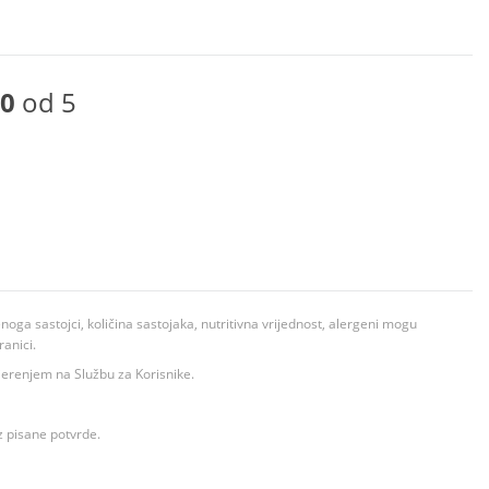
0
od 5
ga sastojci, količina sastojaka, nutritivna vrijednost, alergeni mogu
ranici.
ovjerenjem na Službu za Korisnike.
z pisane potvrde.