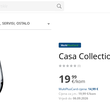
um
, SERVISI, OSTALO
Multi
PlusCard
Casa Collecti
(0)
19
99
€/kom
MultiPlusCard cijena:
14,99 €
Cijena za j.m.:
19,99 €/kom
Vrijedi do:
06.09.2026