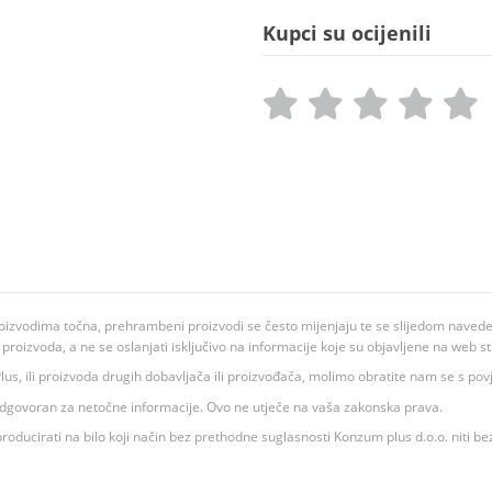
Kupci su ocijenili
oizvodima točna, prehrambeni proizvodi se često mijenjaju te se slijedom navedeno
ju proizvoda, a ne se oslanjati isključivo na informacije koje su objavljene na web st
 K Plus, ili proizvoda drugih dobavljača ili proizvođača, molimo obratite nam se s p
 odgovoran za netočne informacije. Ovo ne utječe na vaša zakonska prava.
roducirati na bilo koji način bez prethodne suglasnosti Konzum plus d.o.o. niti be