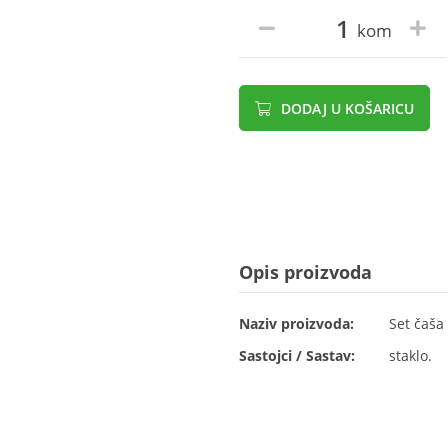
kom
DODAJ U KOŠARICU
Opis proizvoda
Naziv proizvoda:
Set čaša 
Sastojci / Sastav:
staklo.