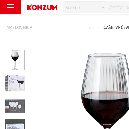
Asortiman
Casa Collection Čaša za crno vino 6/1 - Konz
NASLOVNICA
ČAŠE, VRČEVI