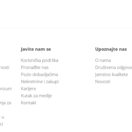
Javite nam se
Upoznajte nas
Korisnička podrška
O nama
nosti
Pronađite nas
Društvena odgovo
Poziv dobavljačima
Jamstvo kvalitete
Nekretnine i zakupi
Novosti
 Konzum
Karijere
Kutak za medije
anja za
Kontakt
e u
ci