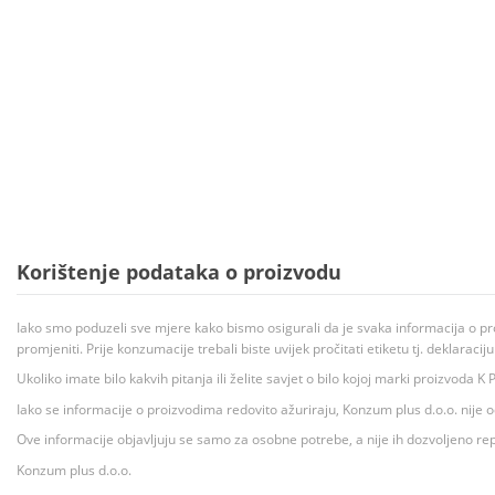
Korištenje podataka o proizvodu
Iako smo poduzeli sve mjere kako bismo osigurali da je svaka informacija o pr
promjeniti. Prije konzumacije trebali biste uvijek pročitati etiketu tj. deklaraci
Ukoliko imate bilo kakvih pitanja ili želite savjet o bilo kojoj marki proizvoda
Iako se informacije o proizvodima redovito ažuriraju, Konzum plus d.o.o. nije
Ove informacije objavljuju se samo za osobne potrebe, a nije ih dozvoljeno rep
Konzum plus d.o.o.