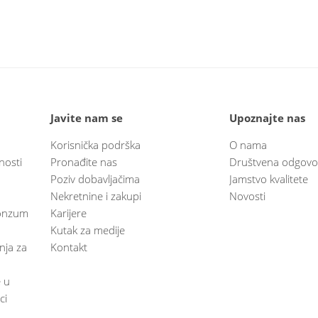
Javite nam se
Upoznajte nas
Korisnička podrška
O nama
nosti
Pronađite nas
Društvena odgovo
Poziv dobavljačima
Jamstvo kvalitete
Nekretnine i zakupi
Novosti
 Konzum
Karijere
Kutak za medije
anja za
Kontakt
e u
ci