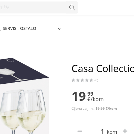
zum
, SERVISI, OSTALO
Casa Collecti
(0)
19
99
€/kom
Cijena za j.m.:
19,99 €/kom
kom