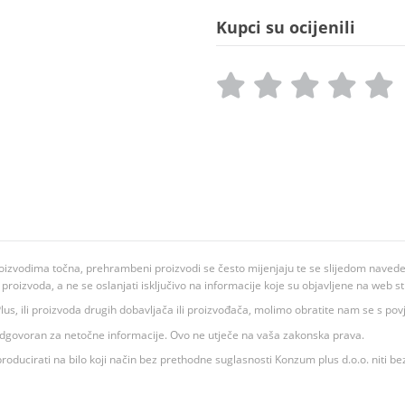
Kupci su ocijenili
oizvodima točna, prehrambeni proizvodi se često mijenjaju te se slijedom navedeno
ju proizvoda, a ne se oslanjati isključivo na informacije koje su objavljene na web st
 K Plus, ili proizvoda drugih dobavljača ili proizvođača, molimo obratite nam se s p
 odgovoran za netočne informacije. Ovo ne utječe na vaša zakonska prava.
roducirati na bilo koji način bez prethodne suglasnosti Konzum plus d.o.o. niti be