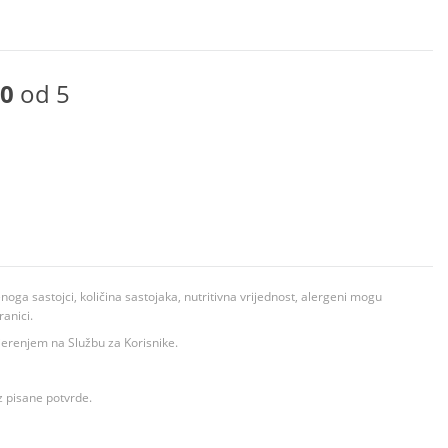
0
od 5
ga sastojci, količina sastojaka, nutritivna vrijednost, alergeni mogu
ranici.
ovjerenjem na Službu za Korisnike.
z pisane potvrde.