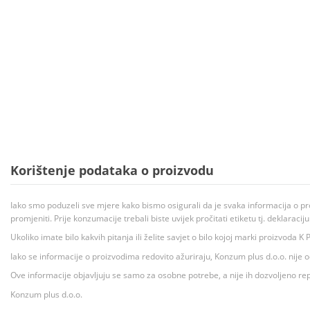
Korištenje podataka o proizvodu
Iako smo poduzeli sve mjere kako bismo osigurali da je svaka informacija o pr
promjeniti. Prije konzumacije trebali biste uvijek pročitati etiketu tj. deklaraci
Ukoliko imate bilo kakvih pitanja ili želite savjet o bilo kojoj marki proizvoda
Iako se informacije o proizvodima redovito ažuriraju, Konzum plus d.o.o. nije
Ove informacije objavljuju se samo za osobne potrebe, a nije ih dozvoljeno rep
Konzum plus d.o.o.