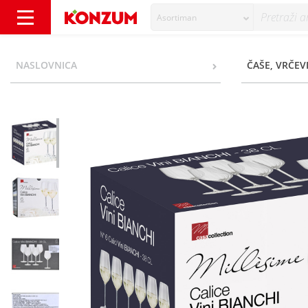
Asortiman
Casa Collection Čaša za bijelo vino 6/1 - Kon
NASLOVNICA
ČAŠE, VRČEVI