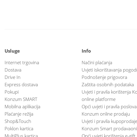
Usluge
Info
Internet trgovina
Načini plaćanja
Dostava
Uvjeti iskorištavanja pogod
Drive In
Podnošenje prigovora
Express dostava
Zaštita osobnih podataka
Pokupi
Uvjeti i pravila korištenja
Konzum SMART
online platforme
Mobilna aplikacija
Opći uvjeti i pravila poslov
Plaćanje režija
Konzum online prodaju
Shop&Touch
Uvjeti i pravila kupoprodaj
Poklon kartica
Konzum Smart prodavaoni
MultiPlus kartica
Opći uvjeti korištenja e-gift