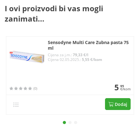
I ovi proizvodi bi vas mogli
zanimati...
Sensodyne Multi Care Zubna pasta 75
ml
Cijena za j.m.:
79,33 €/l
Cijena 02.05.2025.:
5,55 €/kom
5
95
(0)
€/kom
Dodaj