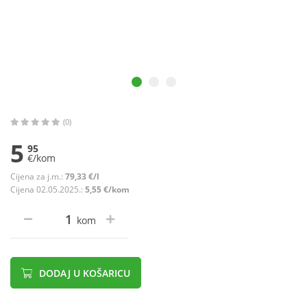
(0)
5
95
€/kom
Cijena za j.m.:
79,33 €/l
Cijena 02.05.2025.:
5,55 €/kom
kom
DODAJ U KOŠARICU