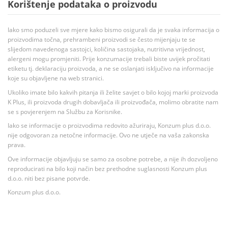
Korištenje podataka o proizvodu
Iako smo poduzeli sve mjere kako bismo osigurali da je svaka informacija o
proizvodima točna, prehrambeni proizvodi se često mijenjaju te se
slijedom navedenoga sastojci, količina sastojaka, nutritivna vrijednost,
alergeni mogu promjeniti. Prije konzumacije trebali biste uvijek pročitati
etiketu tj. deklaraciju proizvoda, a ne se oslanjati isključivo na informacije
koje su objavljene na web stranici.
Ukoliko imate bilo kakvih pitanja ili želite savjet o bilo kojoj marki proizvoda
K Plus, ili proizvoda drugih dobavljača ili proizvođača, molimo obratite nam
se s povjerenjem na Službu za Korisnike.
Iako se informacije o proizvodima redovito ažuriraju, Konzum plus d.o.o.
nije odgovoran za netočne informacije. Ovo ne utječe na vaša zakonska
prava.
Ove informacije objavljuju se samo za osobne potrebe, a nije ih dozvoljeno
reproducirati na bilo koji način bez prethodne suglasnosti Konzum plus
d.o.o. niti bez pisane potvrde.
Konzum plus d.o.o.