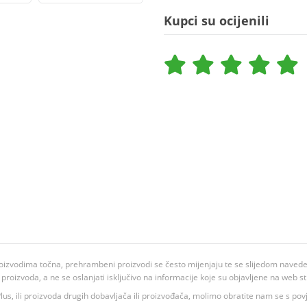
Kupci su ocijenili
oizvodima točna, prehrambeni proizvodi se često mijenjaju te se slijedom navedeno
ju proizvoda, a ne se oslanjati isključivo na informacije koje su objavljene na web st
 K Plus, ili proizvoda drugih dobavljača ili proizvođača, molimo obratite nam se s p