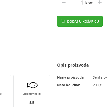
kom
DODAJ U KOŠARICU
Opis proizvoda
Naziv proizvoda:
Senf s o
Neto količina:
200 g
g)
Bjelančevine (g)
5,5