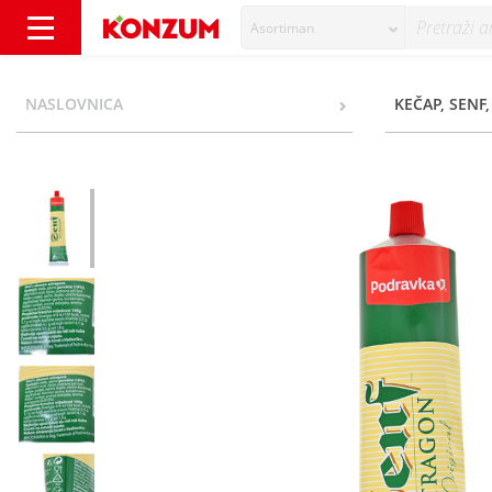
Asortiman
Podravka Senf Estragon original 200 g - Kon
NASLOVNICA
KEČAP, SENF