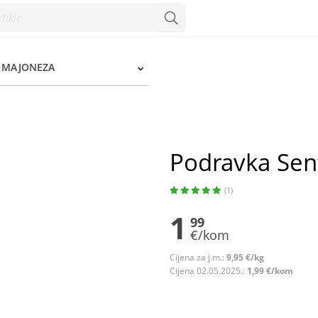
zum
, MAJONEZA
Podravka Senf
(1)
1
99
€/kom
Cijena za j.m.:
9,95 €/kg
Cijena 02.05.2025.:
1,99 €/kom