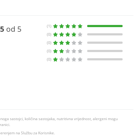
(1)
5
od 5
(0)
(0)
(0)
(0)
ga sastojci, količina sastojaka, nutritivna vrijednost, alergeni mogu
ranici.
ovjerenjem na Službu za Korisnike.