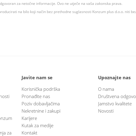
 odgovoran za netočne informacije. Ovo ne utječe na vaša zakonska prava.
roducirati na bilo koji način bez prethodne suglasnosti Konzum plus d.o.o. niti be
Javite nam se
Upoznajte nas
Korisnička podrška
O nama
nosti
Pronađite nas
Društvena odgovo
Poziv dobavljačima
Jamstvo kvalitete
Nekretnine i zakupi
Novosti
 Konzum
Karijere
Kutak za medije
anja za
Kontakt