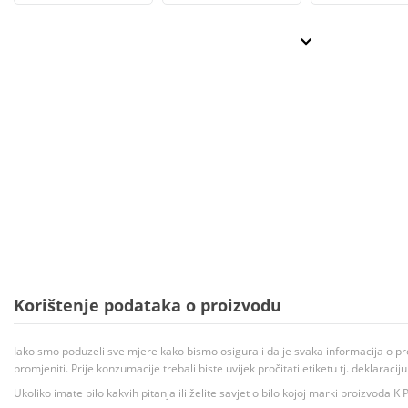
Korištenje podataka o proizvodu
Iako smo poduzeli sve mjere kako bismo osigurali da je svaka informacija o pr
promjeniti. Prije konzumacije trebali biste uvijek pročitati etiketu tj. deklaraci
Ukoliko imate bilo kakvih pitanja ili želite savjet o bilo kojoj marki proizvoda