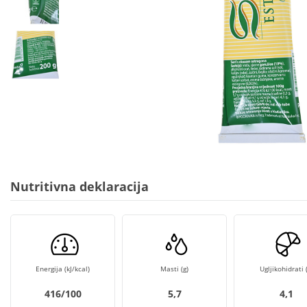
Nutritivna deklaracija
Energija (kJ/kcal)
Masti (g)
Ugljikohidrati (
416/100
5,7
4,1