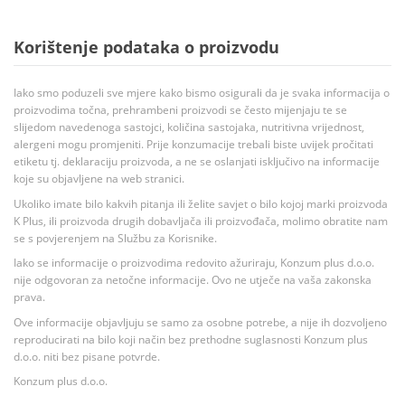
Korištenje podataka o proizvodu
Iako smo poduzeli sve mjere kako bismo osigurali da je svaka informacija o
proizvodima točna, prehrambeni proizvodi se često mijenjaju te se
slijedom navedenoga sastojci, količina sastojaka, nutritivna vrijednost,
alergeni mogu promjeniti. Prije konzumacije trebali biste uvijek pročitati
etiketu tj. deklaraciju proizvoda, a ne se oslanjati isključivo na informacije
koje su objavljene na web stranici.
Ukoliko imate bilo kakvih pitanja ili želite savjet o bilo kojoj marki proizvoda
K Plus, ili proizvoda drugih dobavljača ili proizvođača, molimo obratite nam
se s povjerenjem na Službu za Korisnike.
Iako se informacije o proizvodima redovito ažuriraju, Konzum plus d.o.o.
nije odgovoran za netočne informacije. Ovo ne utječe na vaša zakonska
prava.
Ove informacije objavljuju se samo za osobne potrebe, a nije ih dozvoljeno
reproducirati na bilo koji način bez prethodne suglasnosti Konzum plus
d.o.o. niti bez pisane potvrde.
Konzum plus d.o.o.