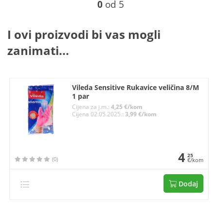
0
od 5
I ovi proizvodi bi vas mogli
zanimati...
Vileda Sensitive Rukavice veličina 8/M
1 par
Cijena za j.m.:
4,25 €/kom
Cijena 02.05.2025.:
3,99 €/kom
4
25
(0)
€/kom
Dodaj