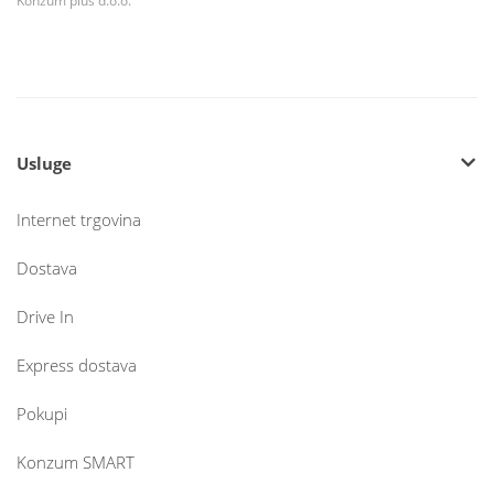
Konzum plus d.o.o.
Usluge
Internet trgovina
Dostava
Drive In
Express dostava
Pokupi
Konzum SMART