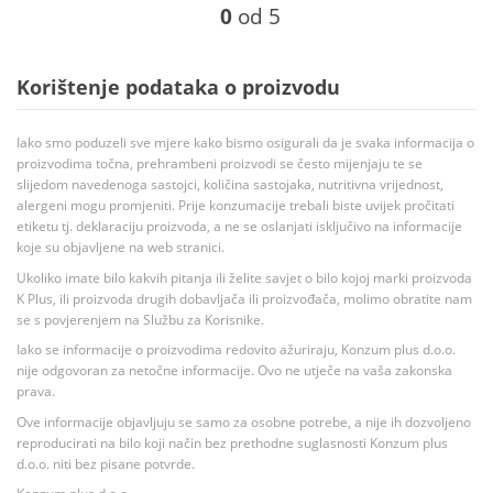
0
od 5
Korištenje podataka o proizvodu
Iako smo poduzeli sve mjere kako bismo osigurali da je svaka informacija o
proizvodima točna, prehrambeni proizvodi se često mijenjaju te se
slijedom navedenoga sastojci, količina sastojaka, nutritivna vrijednost,
alergeni mogu promjeniti. Prije konzumacije trebali biste uvijek pročitati
etiketu tj. deklaraciju proizvoda, a ne se oslanjati isključivo na informacije
koje su objavljene na web stranici.
Ukoliko imate bilo kakvih pitanja ili želite savjet o bilo kojoj marki proizvoda
K Plus, ili proizvoda drugih dobavljača ili proizvođača, molimo obratite nam
se s povjerenjem na Službu za Korisnike.
Iako se informacije o proizvodima redovito ažuriraju, Konzum plus d.o.o.
nije odgovoran za netočne informacije. Ovo ne utječe na vaša zakonska
prava.
Ove informacije objavljuju se samo za osobne potrebe, a nije ih dozvoljeno
reproducirati na bilo koji način bez prethodne suglasnosti Konzum plus
d.o.o. niti bez pisane potvrde.