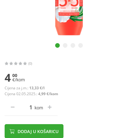
(0)
4
00
€/kom
Cijena za j.m.:
13,33 €/l
Cijena 02.05.2025.:
4,99 €/kom
kom
DODAJ U KOŠARICU