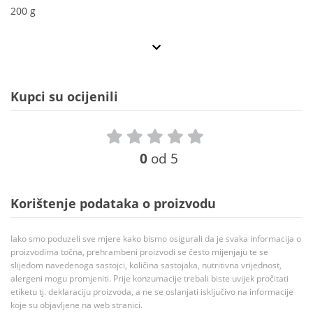
200 g
Kupci su ocijenili
0
od 5
Korištenje podataka o proizvodu
Iako smo poduzeli sve mjere kako bismo osigurali da je svaka informacija o
proizvodima točna, prehrambeni proizvodi se često mijenjaju te se
slijedom navedenoga sastojci, količina sastojaka, nutritivna vrijednost,
alergeni mogu promjeniti. Prije konzumacije trebali biste uvijek pročitati
etiketu tj. deklaraciju proizvoda, a ne se oslanjati isključivo na informacije
koje su objavljene na web stranici.