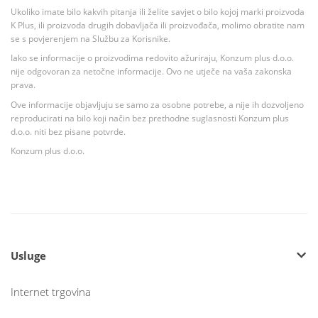
Ukoliko imate bilo kakvih pitanja ili želite savjet o bilo kojoj marki proizvoda
K Plus, ili proizvoda drugih dobavljača ili proizvođača, molimo obratite nam
se s povjerenjem na Službu za Korisnike.
Iako se informacije o proizvodima redovito ažuriraju, Konzum plus d.o.o.
nije odgovoran za netočne informacije. Ovo ne utječe na vaša zakonska
prava.
Ove informacije objavljuju se samo za osobne potrebe, a nije ih dozvoljeno
reproducirati na bilo koji način bez prethodne suglasnosti Konzum plus
d.o.o. niti bez pisane potvrde.
Konzum plus d.o.o.
Usluge
Internet trgovina