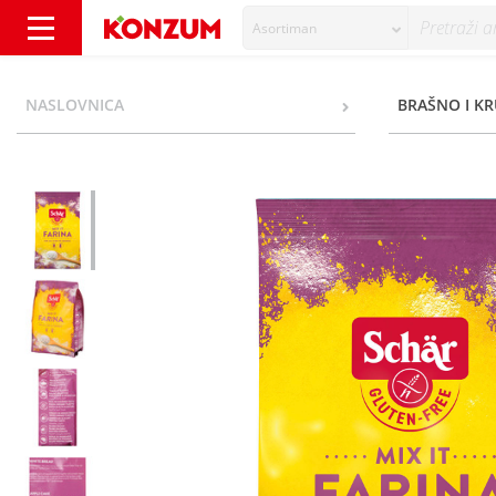
Asortiman
Schar Mix It Universal Brašno bez glutena 5
NASLOVNICA
BRAŠNO I KR