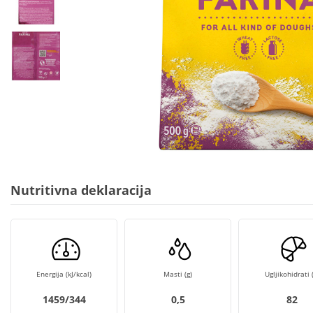
Nutritivna deklaracija
Energija (kJ/kcal)
Masti (g)
Ugljikohidrati (
1459/344
0,5
82