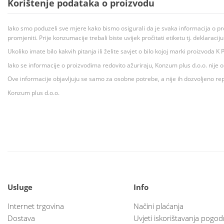
Korištenje podataka o proizvodu
Iako smo poduzeli sve mjere kako bismo osigurali da je svaka informacija o pr
promjeniti. Prije konzumacije trebali biste uvijek pročitati etiketu tj. deklaraci
Ukoliko imate bilo kakvih pitanja ili želite savjet o bilo kojoj marki proizvoda
Iako se informacije o proizvodima redovito ažuriraju, Konzum plus d.o.o. nije
Ove informacije objavljuju se samo za osobne potrebe, a nije ih dozvoljeno rep
Konzum plus d.o.o.
Usluge
Info
Internet trgovina
Načini plaćanja
Dostava
Uvjeti iskorištavanja pogod