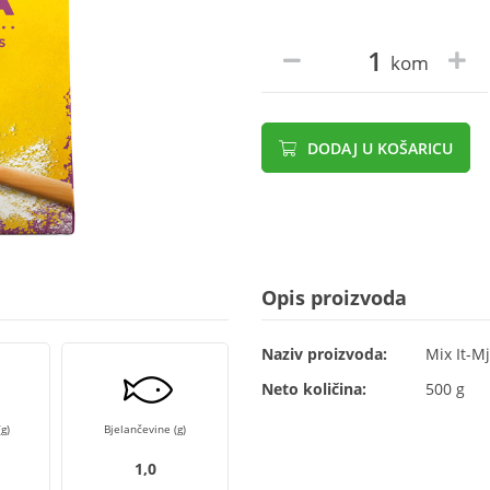
kom
DODAJ U KOŠARICU
Opis proizvoda
Naziv proizvoda:
Mix It-M
Neto količina:
500 g
g)
Bjelančevine (g)
1,0