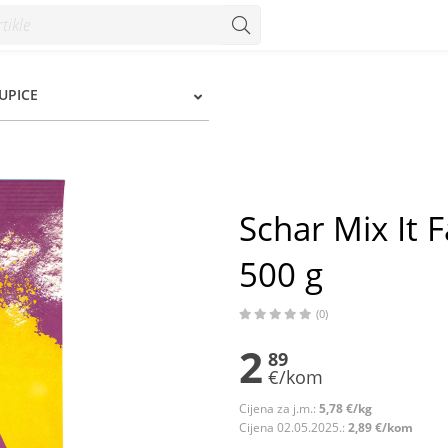
00 g - Konzum
UPICE
Schar Mix It 
500 g
(0)
2
89
€/kom
Cijena za j.m.:
5,78 €/kg
Cijena 02.05.2025.:
2,89 €/kom