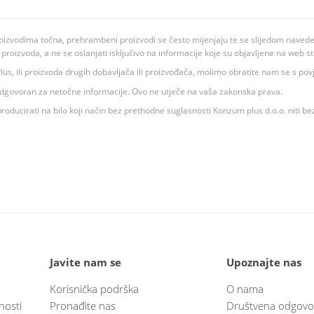
oizvodima točna, prehrambeni proizvodi se često mijenjaju te se slijedom navedeno
ju proizvoda, a ne se oslanjati isključivo na informacije koje su objavljene na web st
 K Plus, ili proizvoda drugih dobavljača ili proizvođača, molimo obratite nam se s p
 odgovoran za netočne informacije. Ovo ne utječe na vaša zakonska prava.
roducirati na bilo koji način bez prethodne suglasnosti Konzum plus d.o.o. niti be
Javite nam se
Upoznajte nas
Korisnička podrška
O nama
nosti
Pronađite nas
Društvena odgovo