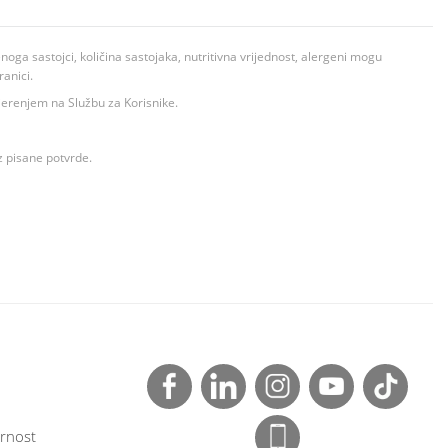
ga sastojci, količina sastojaka, nutritivna vrijednost, alergeni mogu
ranici.
ovjerenjem na Službu za Korisnike.
z pisane potvrde.
rnost