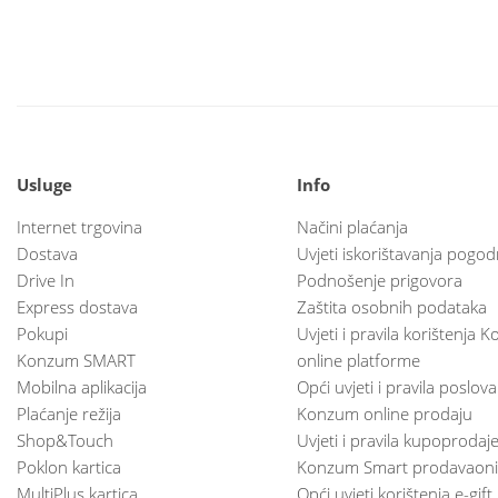
Usluge
Info
Internet trgovina
Načini plaćanja
Dostava
Uvjeti iskorištavanja pogod
Drive In
Podnošenje prigovora
Express dostava
Zaštita osobnih podataka
Pokupi
Uvjeti i pravila korištenja
Konzum SMART
online platforme
Mobilna aplikacija
Opći uvjeti i pravila poslov
Plaćanje režija
Konzum online prodaju
Shop&Touch
Uvjeti i pravila kupoprodaj
Poklon kartica
Konzum Smart prodavaoni
MultiPlus kartica
Opći uvjeti korištenja e-gift