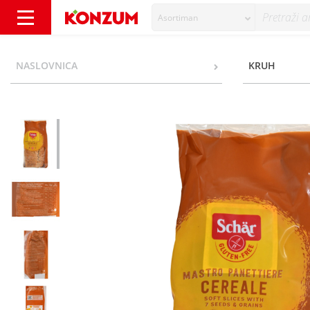
Asortiman
Schar Mastro Panettiere Cereale Kruh s više 
NASLOVNICA
KRUH