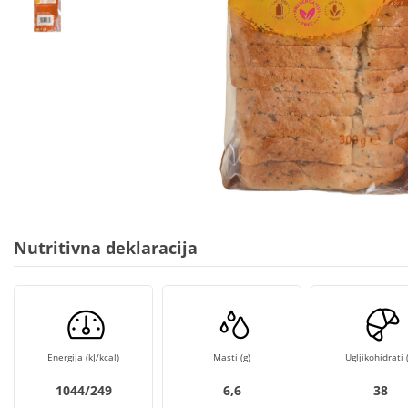
Nutritivna deklaracija
Energija (kJ/kcal)
Masti (g)
Ugljikohidrati (
1044/249
6,6
38