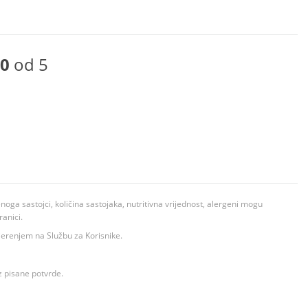
0
od 5
ga sastojci, količina sastojaka, nutritivna vrijednost, alergeni mogu
ranici.
ovjerenjem na Službu za Korisnike.
z pisane potvrde.