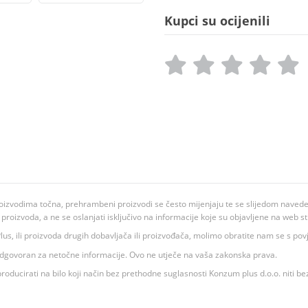
Kupci su ocijenili
oizvodima točna, prehrambeni proizvodi se često mijenjaju te se slijedom navedeno
ju proizvoda, a ne se oslanjati isključivo na informacije koje su objavljene na web st
 K Plus, ili proizvoda drugih dobavljača ili proizvođača, molimo obratite nam se s p
 odgovoran za netočne informacije. Ovo ne utječe na vaša zakonska prava.
roducirati na bilo koji način bez prethodne suglasnosti Konzum plus d.o.o. niti be