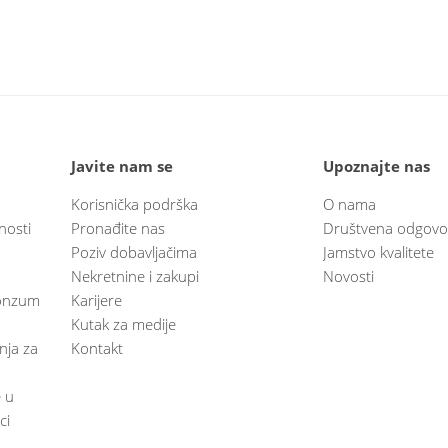
Javite nam se
Upoznajte nas
Korisnička podrška
O nama
nosti
Pronađite nas
Društvena odgovo
Poziv dobavljačima
Jamstvo kvalitete
Nekretnine i zakupi
Novosti
 Konzum
Karijere
Kutak za medije
anja za
Kontakt
e u
ci