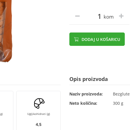
kom
DODAJ U KOŠARICU
Opis proizvoda
Naziv proizvoda:
Bezgluten
Neto količina:
300 g
g)
Ugljikohidrati (g)
4,5