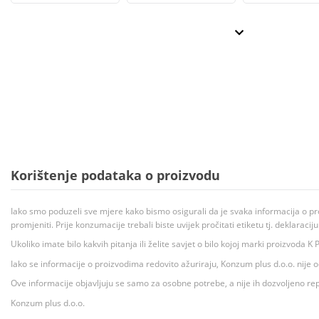
Korištenje podataka o proizvodu
Iako smo poduzeli sve mjere kako bismo osigurali da je svaka informacija o pr
promjeniti. Prije konzumacije trebali biste uvijek pročitati etiketu tj. deklaraci
Ukoliko imate bilo kakvih pitanja ili želite savjet o bilo kojoj marki proizvoda
Iako se informacije o proizvodima redovito ažuriraju, Konzum plus d.o.o. nije
Ove informacije objavljuju se samo za osobne potrebe, a nije ih dozvoljeno rep
Konzum plus d.o.o.