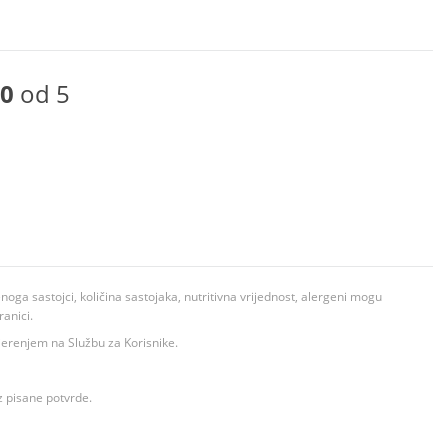
0
od 5
ga sastojci, količina sastojaka, nutritivna vrijednost, alergeni mogu
ranici.
ovjerenjem na Službu za Korisnike.
z pisane potvrde.