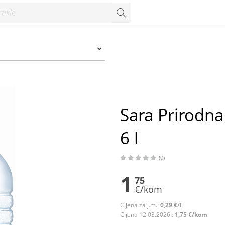
l - Konzum
Sara Prirodn
6 l
(0)
1
75
€/kom
Cijena za j.m.:
0,29 €/l
Cijena 12.03.2026.:
1,75 €/kom