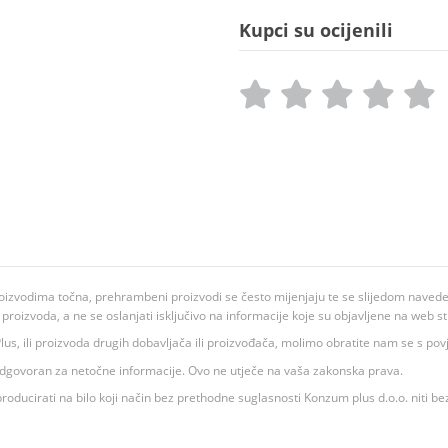
Kupci su ocijenili
oizvodima točna, prehrambeni proizvodi se često mijenjaju te se slijedom navedeno
ju proizvoda, a ne se oslanjati isključivo na informacije koje su objavljene na web st
 K Plus, ili proizvoda drugih dobavljača ili proizvođača, molimo obratite nam se s p
 odgovoran za netočne informacije. Ovo ne utječe na vaša zakonska prava.
roducirati na bilo koji način bez prethodne suglasnosti Konzum plus d.o.o. niti be