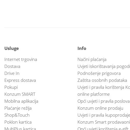
Usluge
Info
Internet trgovina
Načini plaćanja
Dostava
Uvjeti iskorištavanja pogod
Drive In
Podnošenje prigovora
Express dostava
Zaštita osobnih podataka
Pokupi
Uvjeti i pravila korištenja
Konzum SMART
online platforme
Mobilna aplikacija
Opći uvjeti i pravila poslov
Plaćanje režija
Konzum online prodaju
Shop&Touch
Uvjeti i pravila kupoprodaj
Poklon kartica
Konzum Smart prodavaoni
MultiPlus kartica
Opći uvjeti korištenja e-gift