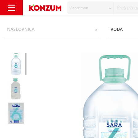
Asortiman
Sara Prirodna negazirana mineralna voda 6 
NASLOVNICA
VODA