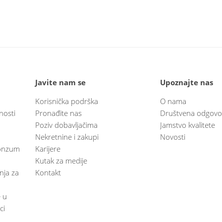
Javite nam se
Upoznajte nas
Korisnička podrška
O nama
nosti
Pronađite nas
Društvena odgovo
Poziv dobavljačima
Jamstvo kvalitete
Nekretnine i zakupi
Novosti
 Konzum
Karijere
Kutak za medije
anja za
Kontakt
e u
ci