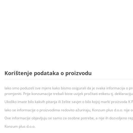
Korištenje podataka o proizvodu
Iako smo poduzeli sve mjere kako bismo osigurali da je svaka informacija o pr
promjeniti. Prije konzumacije trebali biste uvijek pročitati etiketu tj. deklaraci
Ukoliko imate bilo kakvih pitanja ili želite savjet o bilo kojoj marki proizvoda
Iako se informacije o proizvodima redovito ažuriraju, Konzum plus d.o.o. nije
Ove informacije objavljuju se samo za osobne potrebe, a nije ih dozvoljeno rep
Konzum plus d.o.o.