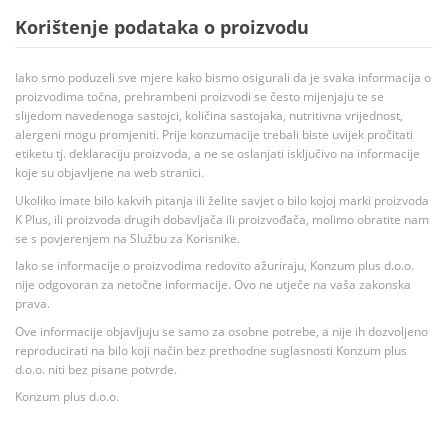
Korištenje podataka o proizvodu
Iako smo poduzeli sve mjere kako bismo osigurali da je svaka informacija o
proizvodima točna, prehrambeni proizvodi se često mijenjaju te se
slijedom navedenoga sastojci, količina sastojaka, nutritivna vrijednost,
alergeni mogu promjeniti. Prije konzumacije trebali biste uvijek pročitati
etiketu tj. deklaraciju proizvoda, a ne se oslanjati isključivo na informacije
koje su objavljene na web stranici.
Ukoliko imate bilo kakvih pitanja ili želite savjet o bilo kojoj marki proizvoda
K Plus, ili proizvoda drugih dobavljača ili proizvođača, molimo obratite nam
se s povjerenjem na Službu za Korisnike.
Iako se informacije o proizvodima redovito ažuriraju, Konzum plus d.o.o.
nije odgovoran za netočne informacije. Ovo ne utječe na vaša zakonska
prava.
Ove informacije objavljuju se samo za osobne potrebe, a nije ih dozvoljeno
reproducirati na bilo koji način bez prethodne suglasnosti Konzum plus
d.o.o. niti bez pisane potvrde.
Konzum plus d.o.o.