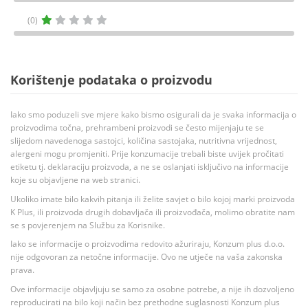
(0)
Korištenje podataka o proizvodu
Iako smo poduzeli sve mjere kako bismo osigurali da je svaka informacija o
proizvodima točna, prehrambeni proizvodi se često mijenjaju te se
slijedom navedenoga sastojci, količina sastojaka, nutritivna vrijednost,
alergeni mogu promjeniti. Prije konzumacije trebali biste uvijek pročitati
etiketu tj. deklaraciju proizvoda, a ne se oslanjati isključivo na informacije
koje su objavljene na web stranici.
Ukoliko imate bilo kakvih pitanja ili želite savjet o bilo kojoj marki proizvoda
K Plus, ili proizvoda drugih dobavljača ili proizvođača, molimo obratite nam
se s povjerenjem na Službu za Korisnike.
Iako se informacije o proizvodima redovito ažuriraju, Konzum plus d.o.o.
nije odgovoran za netočne informacije. Ovo ne utječe na vaša zakonska
prava.
Ove informacije objavljuju se samo za osobne potrebe, a nije ih dozvoljeno
reproducirati na bilo koji način bez prethodne suglasnosti Konzum plus