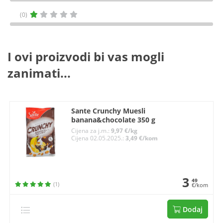
(0)
I ovi proizvodi bi vas mogli
zanimati...
Sante Crunchy Muesli
banana&chocolate 350 g
Cijena za j.m.:
9,97 €/kg
Cijena 02.05.2025.:
3,49 €/kom
3
49
(1)
€/kom
Dodaj