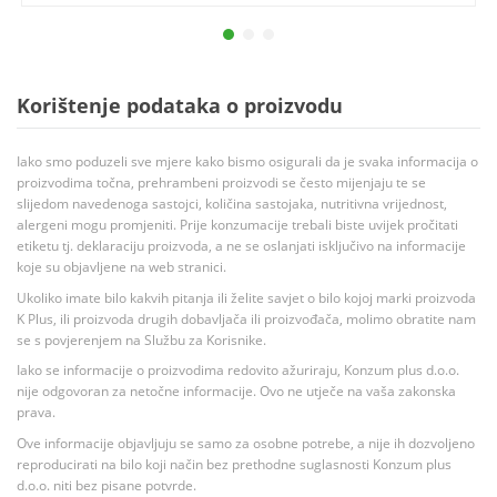
Korištenje podataka o proizvodu
Iako smo poduzeli sve mjere kako bismo osigurali da je svaka informacija o
proizvodima točna, prehrambeni proizvodi se često mijenjaju te se
slijedom navedenoga sastojci, količina sastojaka, nutritivna vrijednost,
alergeni mogu promjeniti. Prije konzumacije trebali biste uvijek pročitati
etiketu tj. deklaraciju proizvoda, a ne se oslanjati isključivo na informacije
koje su objavljene na web stranici.
Ukoliko imate bilo kakvih pitanja ili želite savjet o bilo kojoj marki proizvoda
K Plus, ili proizvoda drugih dobavljača ili proizvođača, molimo obratite nam
se s povjerenjem na Službu za Korisnike.
Iako se informacije o proizvodima redovito ažuriraju, Konzum plus d.o.o.
nije odgovoran za netočne informacije. Ovo ne utječe na vaša zakonska
prava.
Ove informacije objavljuju se samo za osobne potrebe, a nije ih dozvoljeno
reproducirati na bilo koji način bez prethodne suglasnosti Konzum plus
d.o.o. niti bez pisane potvrde.