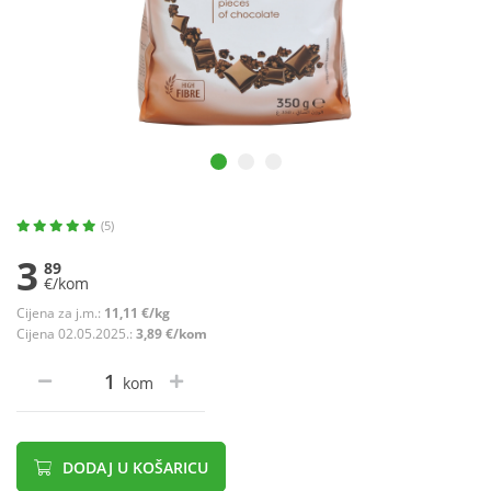
(5)
3
89
€/kom
Cijena za j.m.:
11,11 €/kg
Cijena 02.05.2025.:
3,89 €/kom
kom
DODAJ U KOŠARICU